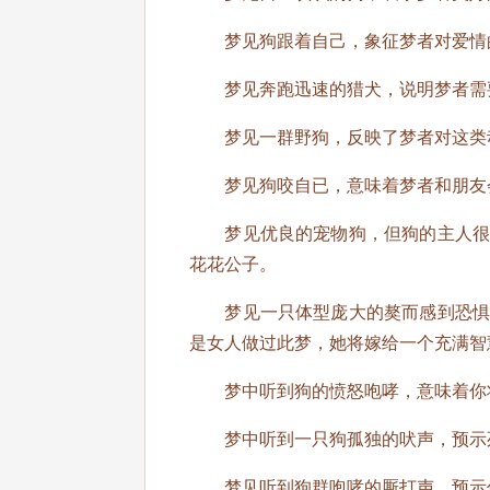
梦见狗跟着自己，象征梦者对爱情的
梦见奔跑迅速的猎犬，说明梦者需要
梦见一群野狗，反映了梦者对这类
梦见狗咬自已，意味着梦者和朋友
梦见优良的宠物狗，但狗的主人很自
花花公子。
梦见一只体型庞大的獒而感到恐惧，
是女人做过此梦，她将嫁给一个充满智
梦中听到狗的愤怒咆哮，意味着你将
梦中听到一只狗孤独的吠声，预示
梦见听到狗群咆哮的厮打声，预示你