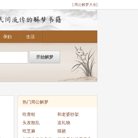
[ 周公解梦大全]
孕妇
生活
热门周公解梦
吃青蛙
和老婆吵架
头发散乱
送礼物
吃芝麻
猫挠