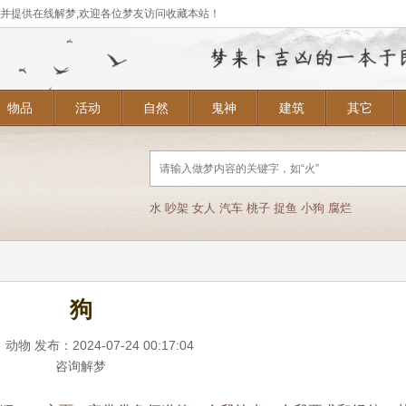
,并提供在线解梦,欢迎各位梦友访问收藏本站！
物品
活动
自然
鬼神
建筑
其它
水
吵架
女人
汽车
桃子
捉鱼
小狗
腐烂
狗
：
动物
发布：2024-07-24 00:17:04
咨询解梦