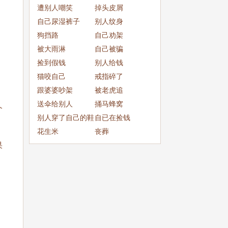
成
遭别人嘲笑
掉头皮屑
自己尿湿裤子
别人纹身
狗挡路
自己劝架
被大雨淋
自己被骗
捡到假钱
别人给钱
猫咬自己
戒指碎了
跟婆婆吵架
被老虎追
送伞给别人
捅马蜂窝
个
别人穿了自己的鞋
自已在捡钱
子
花生米
丧葬
果