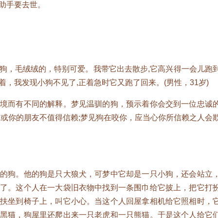
助手要去世。
，毛绒绒的，特别可爱。我带它出去散步,它高兴得一会儿跑
，我发现小狗不见了,正着急时它又跑了回来。(男性，31岁)
而有不同的解释。梦见温驯的狗，预示着你会交到一位忠诚
和或你的朋友不值得信赖;梦见狗在咬你，应当心你所信赖之人会
狗。他的狗是只大狼犬，可梦中它却是一只小狗，还会站立
子了。这个人在一大袋旧衣物中找到一条围巾给它披上，把它打
它扶坐到椅子上，叫它小心。当这个人回屋拿相机给它照相时，
的黑猫，狗屋里还爬出来一只老虎和一只熊猫。于是这个人给它