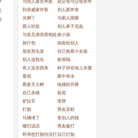
与情人发生争执
叔父母与父母亲争
梦
到亲戚家作客
吵
别人家奔丧
良
光脚丫
与家人团聚
的
跟人吵架
别人鼻子流血
与表兄弟亲密相处
捡小孩
旅行包
抽血给别人
朋友剪头发
自己抱着小女孩
别人送枕头
捡假钱
有人送东西来
杯子掉在地上水撒
看戏
了一
家中有水
爬参天大树
电梯的升降
自己杀猪
装死
驴拉车
变胖
打胎
男友买鞋
马桶堵了
拿别人的钱
哑巴说话
男友被打
怀孕想打胎但没打
自己打胎