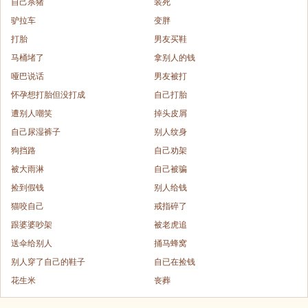
自己杀猪
装死
驴拉车
变胖
打胎
男友买鞋
马桶堵了
拿别人的钱
哑巴说话
男友被打
怀孕想打胎但没打成
自己打胎
遭别人嘲笑
掉头皮屑
自己尿湿裤子
别人纹身
狗挡路
自己劝架
被大雨淋
自己被骗
捡到假钱
别人给钱
猫咬自己
戒指碎了
跟婆婆吵架
被老虎追
送伞给别人
捅马蜂窝
别人穿了自己的鞋子
自已在捡钱
花生米
丧葬