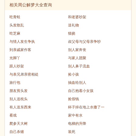
相关周公解梦大全查询
吃青蛙
和老婆吵架
头发散乱
送礼物
吃芝麻
猫挠
与情人发生争执
叔父母与父母亲争吵
到亲戚家作客
别人家奔丧
光脚丫
与家人团聚
跟人吵架
别人鼻子流血
与表兄弟亲密相处
捡小孩
旅行包
抽血给别人
朋友剪头发
自己抱着小女孩
别人送枕头
捡假钱
有人送东西来
杯子掉在地上水撒了一
看戏
家中有水
爬参天大树
电梯的升降
自己杀猪
装死