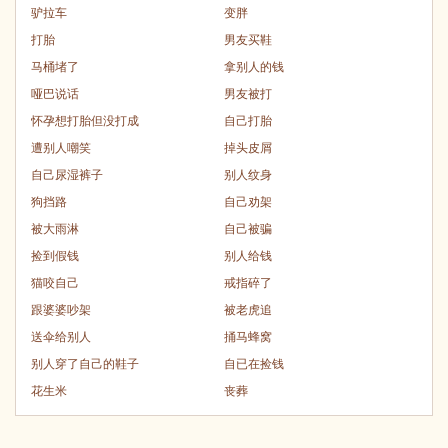
驴拉车
变胖
打胎
男友买鞋
马桶堵了
拿别人的钱
哑巴说话
男友被打
怀孕想打胎但没打成
自己打胎
遭别人嘲笑
掉头皮屑
自己尿湿裤子
别人纹身
狗挡路
自己劝架
被大雨淋
自己被骗
捡到假钱
别人给钱
猫咬自己
戒指碎了
跟婆婆吵架
被老虎追
送伞给别人
捅马蜂窝
别人穿了自己的鞋子
自已在捡钱
花生米
丧葬