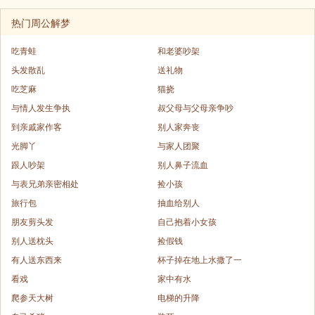
热门周公解梦
吃青蛙
和老婆吵架
头发散乱
送礼物
吃芝麻
猫挠
与情人发生争执
叔父母与父母亲争吵
到亲戚家作客
别人家奔丧
光脚丫
与家人团聚
跟人吵架
别人鼻子流血
与表兄弟亲密相处
捡小孩
旅行包
抽血给别人
朋友剪头发
自己抱着小女孩
别人送枕头
捡假钱
有人送东西来
杯子掉在地上水撒了一
看戏
家中有水
爬参天大树
电梯的升降