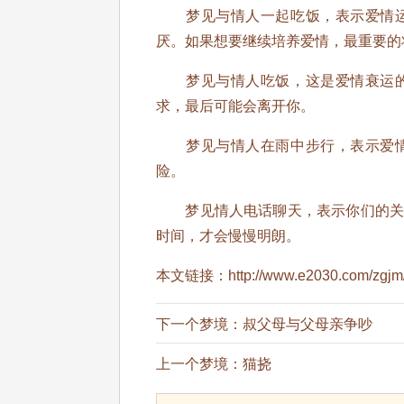
梦见与情人一起吃饭，表示爱情运
厌。如果想要继续培养爱情，最重要的
梦见与情人吃饭，这是爱情衰运的
求，最后可能会离开你。
梦见与情人在雨中步行，表示爱情
险。
梦见情人电话聊天，表示你们的关系
时间，才会慢慢明朗。
本文链接：
http://www.e2030.com/zgj
下一个梦境：
叔父母与父母亲争吵
上一个梦境：
猫挠