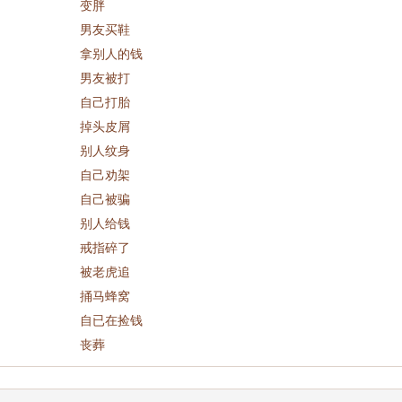
变胖
男友买鞋
拿别人的钱
男友被打
自己打胎
掉头皮屑
别人纹身
自己劝架
自己被骗
别人给钱
戒指碎了
被老虎追
捅马蜂窝
自已在捡钱
丧葬