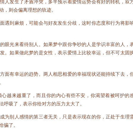
人发生了矛盾冲突，多半预示着爱情运势会有好的转机，双
动，则会偏离理想的轨迹。
遇到麻烦，可能会与好友发生分歧，这时你态度和行为将影
眼光来看待别人。如果梦中跟你争吵的人是学识丰富的人，
力发。如果做此梦的是女性，表示爱情上比较幸运，但不可太固
面有幸运的趋势。两人相思相爱的幸福现状还能持续下去，
。
心越来越重了，而且你的内心有些不安，你渴望着被呵护的
法呼吸了，表示你给对方的压力太大了。
为别人感情的第三者无关，只是表示现在的你，正处于生理
给骗了。