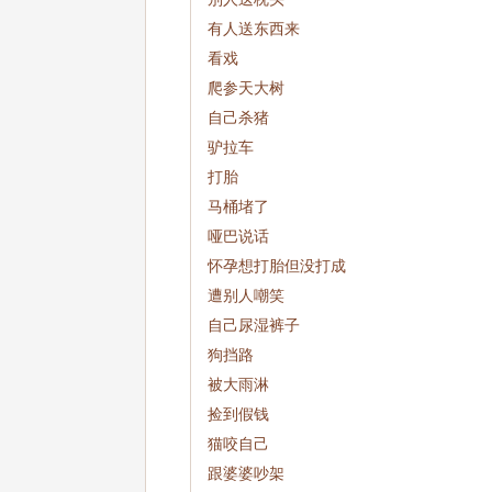
有人送东西来
看戏
爬参天大树
自己杀猪
驴拉车
打胎
马桶堵了
哑巴说话
怀孕想打胎但没打成
遭别人嘲笑
自己尿湿裤子
狗挡路
被大雨淋
捡到假钱
猫咬自己
跟婆婆吵架