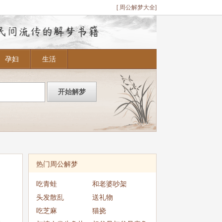
[ 周公解梦大全]
孕妇
生活
热门周公解梦
吃青蛙
和老婆吵架
头发散乱
送礼物
吃芝麻
猫挠