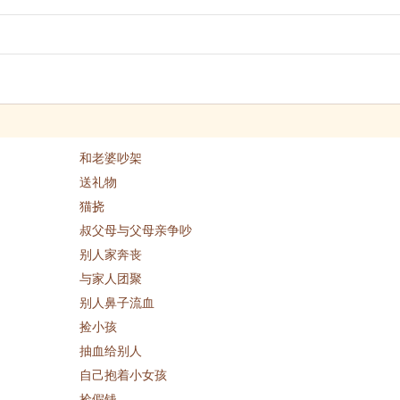
和老婆吵架
送礼物
猫挠
叔父母与父母亲争吵
别人家奔丧
与家人团聚
别人鼻子流血
捡小孩
抽血给别人
自己抱着小女孩
捡假钱