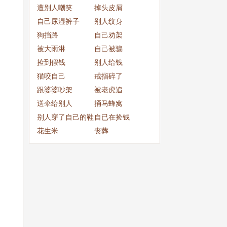
成
遭别人嘲笑
掉头皮屑
自己尿湿裤子
别人纹身
狗挡路
自己劝架
被大雨淋
自己被骗
捡到假钱
别人给钱
猫咬自己
戒指碎了
跟婆婆吵架
被老虎追
送伞给别人
捅马蜂窝
别人穿了自己的鞋
自已在捡钱
子
花生米
丧葬