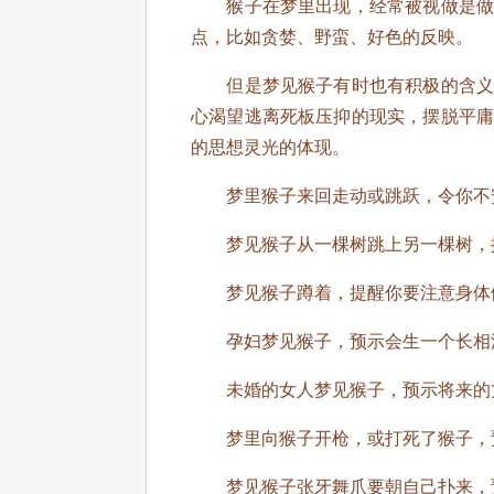
猴子在梦里出现，经常被视做是做梦
点，比如贪婪、野蛮、好色的反映。
但是梦见猴子有时也有积极的含义，
心渴望逃离死板压抑的现实，摆脱平
的思想灵光的体现。
梦里猴子来回走动或跳跃，令你不安
梦见猴子从一棵树跳上另一棵树，提
梦见猴子蹲着，提醒你要注意身体
孕妇梦见猴子，预示会生一个长相
未婚的女人梦见猴子，预示将来的丈
梦里向猴子开枪，或打死了猴子，
梦见猴子张牙舞爪要朝自己扑来，预