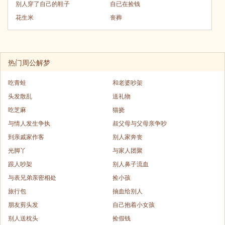
别人穿了自己的鞋子
自已在捡钱
花生米
丧葬
热门周公解梦
吃青蛙
和老婆吵架
头发散乱
送礼物
吃芝麻
猫挠
与情人发生争执
叔父母与父母亲争吵
到亲戚家作客
别人家奔丧
光脚丫
与家人团聚
跟人吵架
别人鼻子流血
与表兄弟亲密相处
捡小孩
旅行包
抽血给别人
朋友剪头发
自己抱着小女孩
别人送枕头
捡假钱