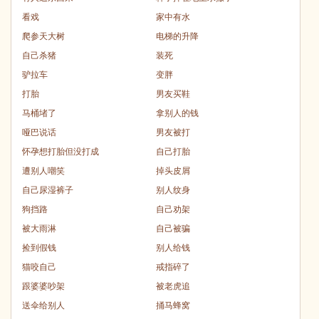
看戏
家中有水
爬参天大树
电梯的升降
自己杀猪
装死
驴拉车
变胖
打胎
男友买鞋
马桶堵了
拿别人的钱
哑巴说话
男友被打
怀孕想打胎但没打成
自己打胎
遭别人嘲笑
掉头皮屑
自己尿湿裤子
别人纹身
狗挡路
自己劝架
被大雨淋
自己被骗
捡到假钱
别人给钱
猫咬自己
戒指碎了
跟婆婆吵架
被老虎追
送伞给别人
捅马蜂窝