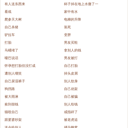
有人送东西来
杯子掉在地上水撒了一
看戏
家中有水
爬参天大树
电梯的升降
自己杀猪
装死
驴拉车
变胖
打胎
男友买鞋
马桶堵了
拿别人的钱
哑巴说话
男友被打
怀孕想打胎但没打成
自己打胎
遭别人嘲笑
掉头皮屑
自己尿湿裤子
别人纹身
狗挡路
自己劝架
被大雨淋
自己被骗
捡到假钱
别人给钱
猫咬自己
戒指碎了
跟婆婆吵架
被老虎追
送伞给别人
捅马蜂窝