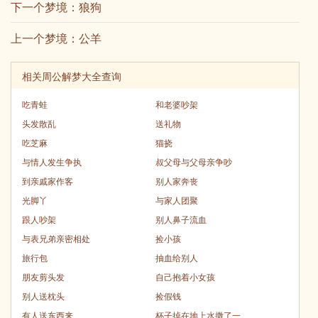
下一个梦境：
狼狗
上一个梦境：
公羊
相关周公解梦大全查询
吃青蛙
和老婆吵架
头发散乱
送礼物
吃芝麻
猫挠
与情人发生争执
叔父母与父母亲争吵
到亲戚家作客
别人家奔丧
光脚丫
与家人团聚
跟人吵架
别人鼻子流血
与表兄弟亲密相处
捡小孩
旅行包
抽血给别人
朋友剪头发
自己抱着小女孩
别人送枕头
捡假钱
有人送东西来
杯子掉在地上水撒了一