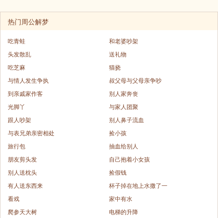
热门周公解梦
吃青蛙
和老婆吵架
头发散乱
送礼物
吃芝麻
猫挠
与情人发生争执
叔父母与父母亲争吵
到亲戚家作客
别人家奔丧
光脚丫
与家人团聚
跟人吵架
别人鼻子流血
与表兄弟亲密相处
捡小孩
旅行包
抽血给别人
朋友剪头发
自己抱着小女孩
别人送枕头
捡假钱
有人送东西来
杯子掉在地上水撒了一
看戏
家中有水
爬参天大树
电梯的升降