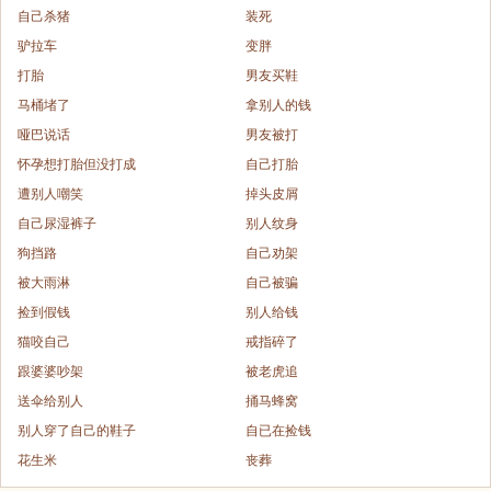
自己杀猪
装死
驴拉车
变胖
打胎
男友买鞋
马桶堵了
拿别人的钱
哑巴说话
男友被打
怀孕想打胎但没打成
自己打胎
遭别人嘲笑
掉头皮屑
自己尿湿裤子
别人纹身
狗挡路
自己劝架
被大雨淋
自己被骗
捡到假钱
别人给钱
猫咬自己
戒指碎了
跟婆婆吵架
被老虎追
送伞给别人
捅马蜂窝
别人穿了自己的鞋子
自已在捡钱
花生米
丧葬