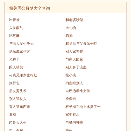
相关周公解梦大全查询
吃青蛙
和老婆吵架
头发散乱
送礼物
吃芝麻
猫挠
与情人发生争执
叔父母与父母亲争吵
到亲戚家作客
别人家奔丧
光脚丫
与家人团聚
跟人吵架
别人鼻子流血
与表兄弟亲密相处
捡小孩
旅行包
抽血给别人
朋友剪头发
自己抱着小女孩
别人送枕头
捡假钱
有人送东西来
杯子掉在地上水撒了一
看戏
家中有水
爬参天大树
电梯的升降
自己杀猪
装死