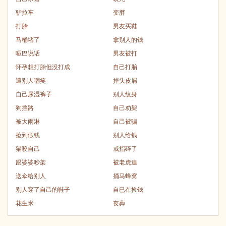
驴拉车
变胖
打胎
男友买鞋
马桶堵了
拿别人的钱
哑巴说话
男友被打
怀孕想打胎但没打成
自己打胎
遭别人嘲笑
掉头皮屑
自己尿湿裤子
别人纹身
狗挡路
自己劝架
被大雨淋
自己被骗
捡到假钱
别人给钱
猫咬自己
戒指碎了
跟婆婆吵架
被老虎追
送伞给别人
捅马蜂窝
别人穿了自己的鞋子
自已在捡钱
花生米
丧葬