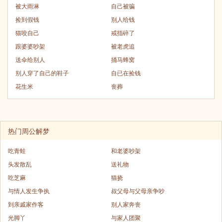
被大雨淋
自己被骗
捡到假钱
别人给钱
猫咬自己
戒指碎了
跟婆婆吵架
被老虎追
送伞给别人
捅马蜂窝
别人穿了自己的鞋子
自已在捡钱
花生米
丧葬
热门周公解梦
吃青蛙
和老婆吵架
头发散乱
送礼物
吃芝麻
猫挠
与情人发生争执
叔父母与父母亲争吵
到亲戚家作客
别人家奔丧
光脚丫
与家人团聚