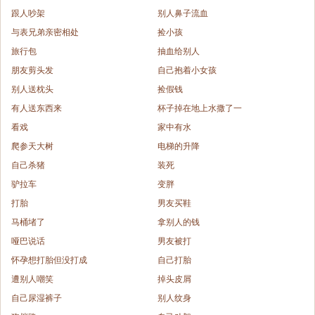
跟人吵架
别人鼻子流血
与表兄弟亲密相处
捡小孩
旅行包
抽血给别人
朋友剪头发
自己抱着小女孩
别人送枕头
捡假钱
有人送东西来
杯子掉在地上水撒了一
看戏
家中有水
爬参天大树
电梯的升降
自己杀猪
装死
驴拉车
变胖
打胎
男友买鞋
马桶堵了
拿别人的钱
哑巴说话
男友被打
怀孕想打胎但没打成
自己打胎
遭别人嘲笑
掉头皮屑
自己尿湿裤子
别人纹身