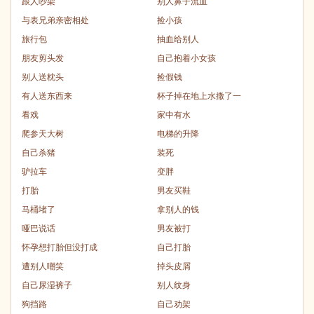
跟人吵架
别人鼻子流血
与表兄弟亲密相处
捡小孩
旅行包
抽血给别人
朋友剪头发
自己抱着小女孩
别人送枕头
捡假钱
有人送东西来
杯子掉在地上水撒了一
看戏
家中有水
爬参天大树
电梯的升降
自己杀猪
装死
驴拉车
变胖
打胎
男友买鞋
马桶堵了
拿别人的钱
哑巴说话
男友被打
怀孕想打胎但没打成
自己打胎
遭别人嘲笑
掉头皮屑
自己尿湿裤子
别人纹身
狗挡路
自己劝架