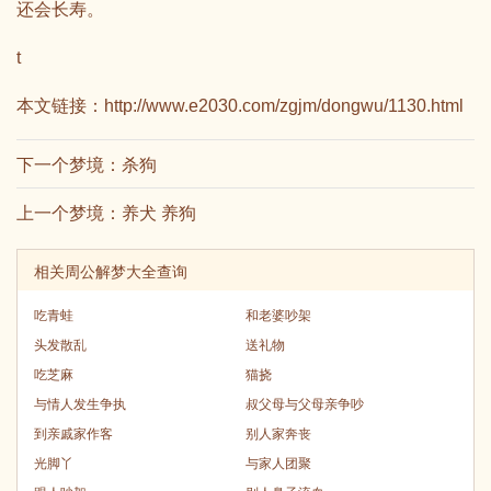
还会长寿。
t
本文链接：
http://www.e2030.com/zgjm/dongwu/1130.html
下一个梦境：
杀狗
上一个梦境：
养犬 养狗
相关周公解梦大全查询
吃青蛙
和老婆吵架
头发散乱
送礼物
吃芝麻
猫挠
与情人发生争执
叔父母与父母亲争吵
到亲戚家作客
别人家奔丧
光脚丫
与家人团聚