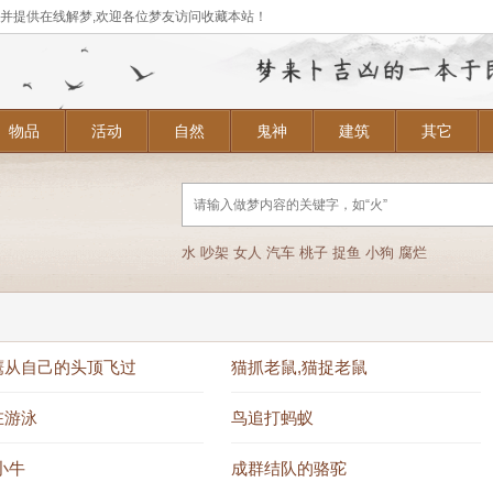
,并提供在线解梦,欢迎各位梦友访问收藏本站！
物品
活动
自然
鬼神
建筑
其它
水
吵架
女人
汽车
桃子
捉鱼
小狗
腐烂
鹰从自己的头顶飞过
猫抓老鼠,猫捉老鼠
在游泳
鸟追打蚂蚁
小牛
成群结队的骆驼