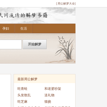
[ 周公解梦大全]
孕妇
生活
最新周公解梦
吃青蛙
和老婆吵架
头发散乱
送礼物
吃芝麻
猫挠