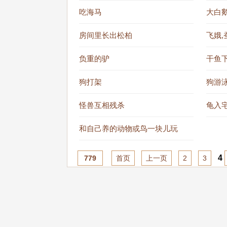
吃海马
大白
房间里长出松柏
飞娥,
负重的驴
干鱼
狗打架
狗游
怪兽互相残杀
龟入
和自己养的动物或鸟一块儿玩
4
779
首页
上一页
2
3