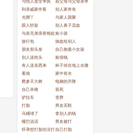
与情人发生争执
叔父母与父母亲争
到亲戚家作客
吵
别人家奔丧
光脚丫
与家人团聚
跟人吵架
别人鼻子流血
与表兄弟亲密相处
捡小孩
旅行包
抽血给别人
朋友剪头发
自己抱着小女孩
别人送枕头
捡假钱
有人送东西来
杯子掉在地上水撒
看戏
了一
家中有水
爬参天大树
电梯的升降
自己杀猪
装死
驴拉车
变胖
打胎
男友买鞋
马桶堵了
拿别人的钱
哑巴说话
男友被打
怀孕想打胎但没打
自己打胎