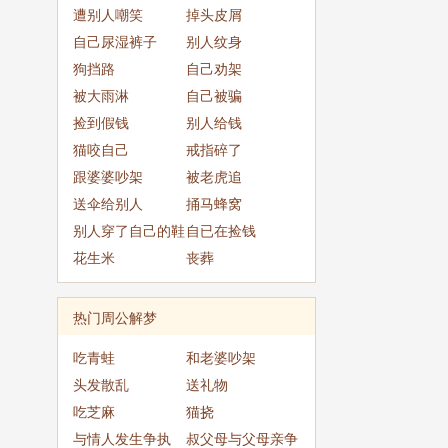
成
遭别人嘲笑
掉头皮屑
自己尿湿裤子
别人纹身
狗挡路
自己劝架
被大雨淋
自己被骗
捡到假钱
别人给钱
猫咬自己
戒指碎了
跟婆婆吵架
被老虎追
送伞给别人
捅马蜂窝
别人穿了自己的鞋
自已在捡钱
子
花生米
丧葬
热门周公解梦
吃青蛙
和老婆吵架
头发散乱
送礼物
吃芝麻
猫挠
与情人发生争执
叔父母与父母亲争