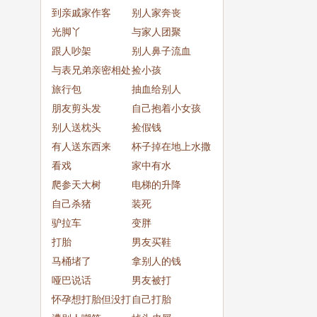
到亲戚家作客
吵
别人家奔丧
光脚丫
与家人团聚
跟人吵架
别人鼻子流血
与表兄弟亲密相处
捡小孩
旅行包
抽血给别人
朋友剪头发
自己抱着小女孩
别人送枕头
捡假钱
有人送东西来
杯子掉在地上水撒
看戏
了一
家中有水
爬参天大树
电梯的升降
自己杀猪
装死
驴拉车
变胖
打胎
男友买鞋
马桶堵了
拿别人的钱
哑巴说话
男友被打
怀孕想打胎但没打
自己打胎