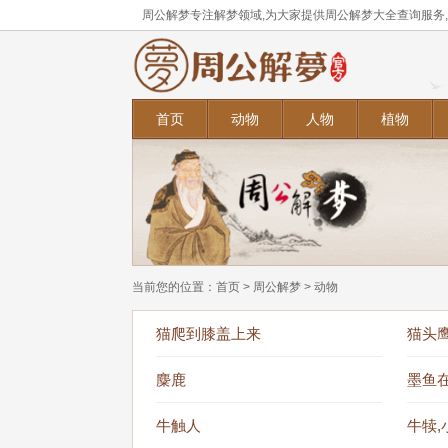
周公解梦专注解梦领域,为大家提供周公解梦大全查询服务
首页
动物
人物
植物
当前您的位置：
首页
>
周公解梦
>
动物
猫爬到膝盖上来
猫头
麋鹿
墨鱼
牛触人
牛犊,