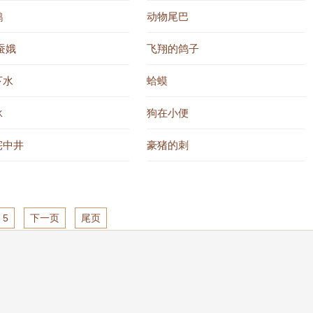
鹅
动物尾巴
蚕娥
飞翔的鸽子
下水
蛤蟆
泳
狗在小便
宅中井
豪猪的刺
5
下一页
尾页