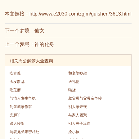
本文链接：
http://www.e2030.com/zgjm/guishen/3613.html
下一个梦境：
仙女
上一个梦境：
神的化身
相关周公解梦大全查询
吃青蛙
和老婆吵架
头发散乱
送礼物
吃芝麻
猫挠
与情人发生争执
叔父母与父母亲争吵
到亲戚家作客
别人家奔丧
光脚丫
与家人团聚
跟人吵架
别人鼻子流血
与表兄弟亲密相处
捡小孩