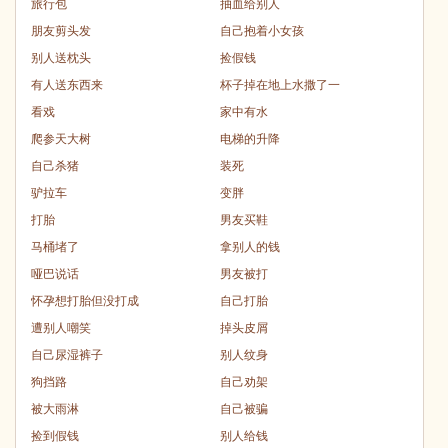
旅行包
抽血给别人
朋友剪头发
自己抱着小女孩
别人送枕头
捡假钱
有人送东西来
杯子掉在地上水撒了一
看戏
家中有水
爬参天大树
电梯的升降
自己杀猪
装死
驴拉车
变胖
打胎
男友买鞋
马桶堵了
拿别人的钱
哑巴说话
男友被打
怀孕想打胎但没打成
自己打胎
遭别人嘲笑
掉头皮屑
自己尿湿裤子
别人纹身
狗挡路
自己劝架
被大雨淋
自己被骗
捡到假钱
别人给钱