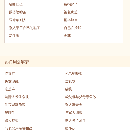
猫咬自己
戒指碎了
跟婆婆吵架
被老虎追
送伞给别人
捅马蜂窝
别人穿了自己的鞋子
自已在捡钱
花生米
丧葬
热门周公解梦
吃青蛙
和老婆吵架
头发散乱
送礼物
吃芝麻
猫挠
与情人发生争执
叔父母与父母亲争吵
到亲戚家作客
别人家奔丧
光脚丫
与家人团聚
跟人吵架
别人鼻子流血
与表兄弟亲密相处
捡小孩