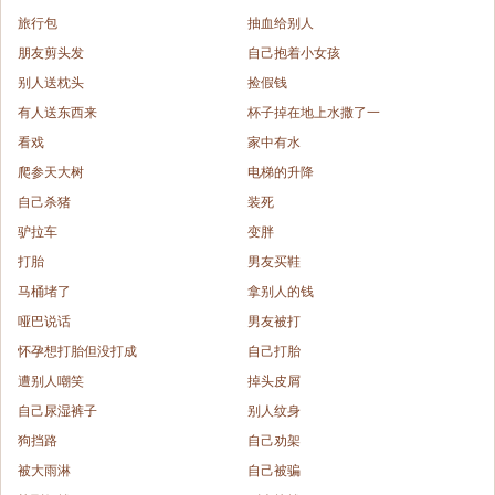
旅行包
抽血给别人
朋友剪头发
自己抱着小女孩
别人送枕头
捡假钱
有人送东西来
杯子掉在地上水撒了一
看戏
家中有水
爬参天大树
电梯的升降
自己杀猪
装死
驴拉车
变胖
打胎
男友买鞋
马桶堵了
拿别人的钱
哑巴说话
男友被打
怀孕想打胎但没打成
自己打胎
遭别人嘲笑
掉头皮屑
自己尿湿裤子
别人纹身
狗挡路
自己劝架
被大雨淋
自己被骗