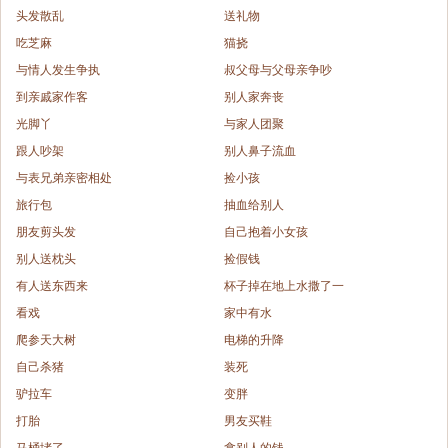
头发散乱
送礼物
吃芝麻
猫挠
与情人发生争执
叔父母与父母亲争吵
到亲戚家作客
别人家奔丧
光脚丫
与家人团聚
跟人吵架
别人鼻子流血
与表兄弟亲密相处
捡小孩
旅行包
抽血给别人
朋友剪头发
自己抱着小女孩
别人送枕头
捡假钱
有人送东西来
杯子掉在地上水撒了一
看戏
家中有水
爬参天大树
电梯的升降
自己杀猪
装死
驴拉车
变胖
打胎
男友买鞋
马桶堵了
拿别人的钱