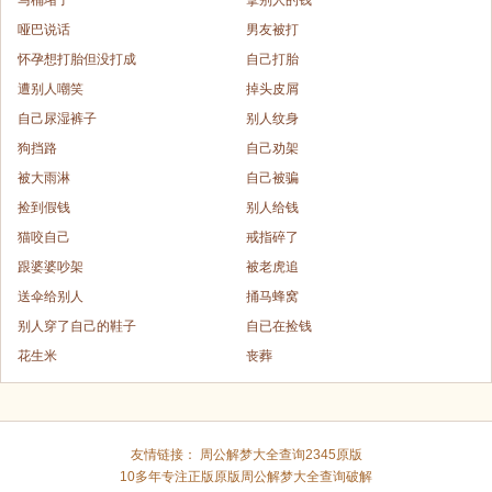
哑巴说话
男友被打
怀孕想打胎但没打成
自己打胎
遭别人嘲笑
掉头皮屑
自己尿湿裤子
别人纹身
狗挡路
自己劝架
被大雨淋
自己被骗
捡到假钱
别人给钱
猫咬自己
戒指碎了
跟婆婆吵架
被老虎追
送伞给别人
捅马蜂窝
别人穿了自己的鞋子
自已在捡钱
花生米
丧葬
友情链接：
周公解梦大全查询2345原版
10多年专注正版原版
周公解梦大全查询破解