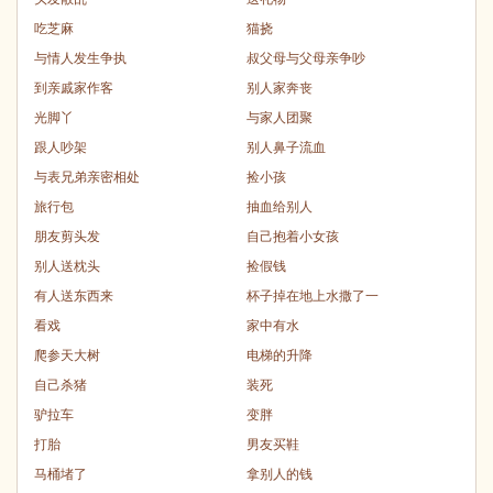
吃芝麻
猫挠
与情人发生争执
叔父母与父母亲争吵
到亲戚家作客
别人家奔丧
光脚丫
与家人团聚
跟人吵架
别人鼻子流血
与表兄弟亲密相处
捡小孩
旅行包
抽血给别人
朋友剪头发
自己抱着小女孩
别人送枕头
捡假钱
有人送东西来
杯子掉在地上水撒了一
看戏
家中有水
爬参天大树
电梯的升降
自己杀猪
装死
驴拉车
变胖
打胎
男友买鞋
马桶堵了
拿别人的钱