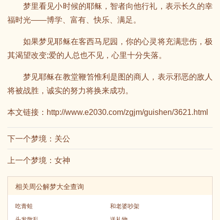
梦里看见小时候的耶稣，智者向他行礼，表示长久的幸
福时光——博学、富有、快乐、满足。
如果梦见耶稣在客西马尼园，你的心灵将充满悲伤，极
其渴望改变;爱的人总也不见，心里十分失落。
梦见耶稣在教堂鞭笞惟利是图的商人，表示邪恶的敌人
将被战胜，诚实的努力将换来成功。
本文链接：
http://www.e2030.com/zgjm/guishen/3621.html
下一个梦境：
关公
上一个梦境：
女神
相关周公解梦大全查询
吃青蛙
和老婆吵架
头发散乱
送礼物