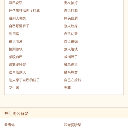
哑巴说话
男友被打
怀孕想打胎但没打成
自己打胎
遭别人嘲笑
掉头皮屑
自己尿湿裤子
别人纹身
狗挡路
自己劝架
被大雨淋
自己被骗
捡到假钱
别人给钱
猫咬自己
戒指碎了
跟婆婆吵架
被老虎追
送伞给别人
捅马蜂窝
别人穿了自己的鞋子
自已在捡钱
花生米
丧葬
热门周公解梦
吃青蛙
和老婆吵架