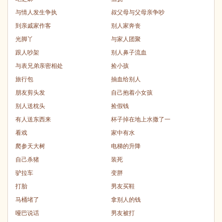
与情人发生争执
叔父母与父母亲争吵
到亲戚家作客
别人家奔丧
光脚丫
与家人团聚
跟人吵架
别人鼻子流血
与表兄弟亲密相处
捡小孩
旅行包
抽血给别人
朋友剪头发
自己抱着小女孩
别人送枕头
捡假钱
有人送东西来
杯子掉在地上水撒了一
看戏
家中有水
爬参天大树
电梯的升降
自己杀猪
装死
驴拉车
变胖
打胎
男友买鞋
马桶堵了
拿别人的钱
哑巴说话
男友被打