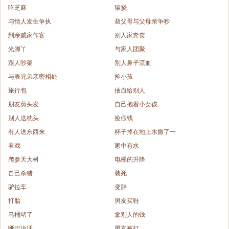
吃芝麻
猫挠
与情人发生争执
叔父母与父母亲争吵
到亲戚家作客
别人家奔丧
光脚丫
与家人团聚
跟人吵架
别人鼻子流血
与表兄弟亲密相处
捡小孩
旅行包
抽血给别人
朋友剪头发
自己抱着小女孩
别人送枕头
捡假钱
有人送东西来
杯子掉在地上水撒了一
看戏
家中有水
爬参天大树
电梯的升降
自己杀猪
装死
驴拉车
变胖
打胎
男友买鞋
马桶堵了
拿别人的钱
哑巴说话
男友被打