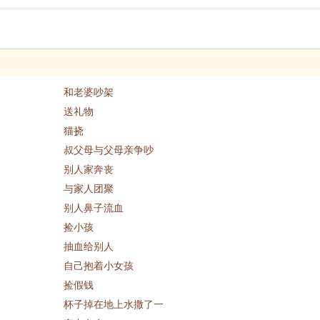
和老婆吵架
送礼物
猫挠
叔父母与父母亲争吵
别人家奔丧
与家人团聚
别人鼻子流血
捡小孩
抽血给别人
自己抱着小女孩
捡假钱
杯子掉在地上水撒了一