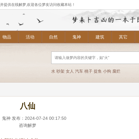
,并提供在线解梦,欢迎各位梦友访问收藏本站！
物品
活动
自然
鬼神
建筑
其它
水
吵架
女人
汽车
桃子
捉鱼
小狗
腐烂
八仙
：
鬼神
发布：2024-07-24 00:17:50
咨询解梦