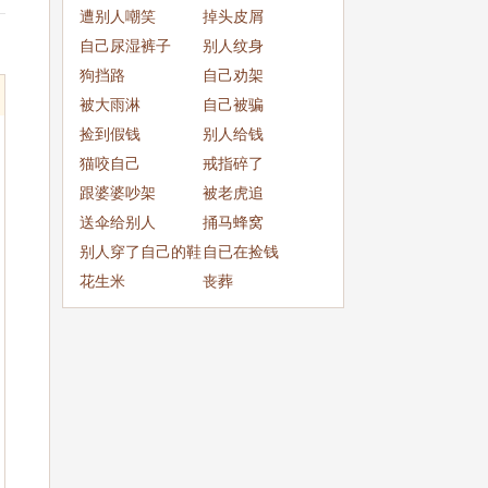
成
遭别人嘲笑
掉头皮屑
自己尿湿裤子
别人纹身
狗挡路
自己劝架
被大雨淋
自己被骗
捡到假钱
别人给钱
猫咬自己
戒指碎了
跟婆婆吵架
被老虎追
送伞给别人
捅马蜂窝
别人穿了自己的鞋
自已在捡钱
子
花生米
丧葬