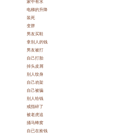
家中有水
电梯的升降
装死
变胖
男友买鞋
拿别人的钱
男友被打
自己打胎
掉头皮屑
别人纹身
自己劝架
自己被骗
别人给钱
戒指碎了
被老虎追
捅马蜂窝
自已在捡钱