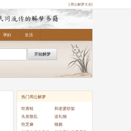
[ 周公解梦大全]
孕妇
生活
热门周公解梦
吃青蛙
和老婆吵架
头发散乱
送礼物
吃芝麻
猫挠