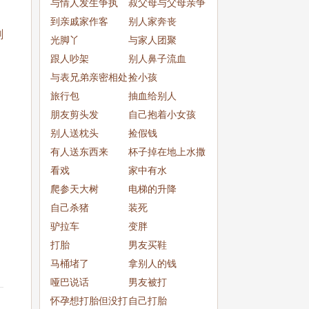
与情人发生争执
叔父母与父母亲争
到亲戚家作客
吵
别人家奔丧
剧
光脚丫
与家人团聚
跟人吵架
别人鼻子流血
与表兄弟亲密相处
捡小孩
旅行包
抽血给别人
朋友剪头发
自己抱着小女孩
别人送枕头
捡假钱
有人送东西来
杯子掉在地上水撒
看戏
了一
家中有水
爬参天大树
电梯的升降
自己杀猪
装死
驴拉车
变胖
打胎
男友买鞋
马桶堵了
拿别人的钱
哑巴说话
男友被打
怀孕想打胎但没打
自己打胎