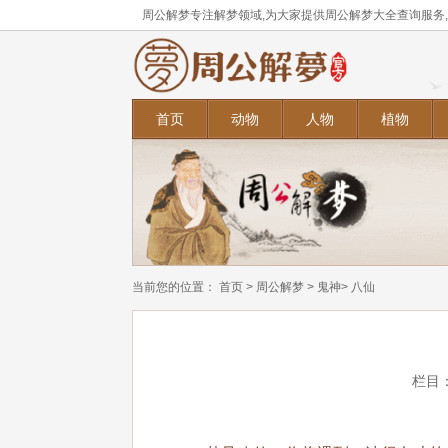
周公解梦专注解梦领域,为大家提供周公解梦大全查询服务
首页
动物
人物
植物
当前您的位置：
首页
>
周公解梦
>
鬼神
> 八仙
栏目