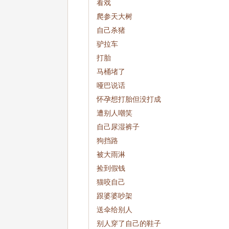
看戏
爬参天大树
自己杀猪
驴拉车
打胎
马桶堵了
哑巴说话
怀孕想打胎但没打成
遭别人嘲笑
自己尿湿裤子
狗挡路
被大雨淋
捡到假钱
猫咬自己
跟婆婆吵架
送伞给别人
别人穿了自己的鞋子