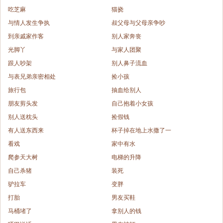
吃芝麻
猫挠
与情人发生争执
叔父母与父母亲争吵
到亲戚家作客
别人家奔丧
光脚丫
与家人团聚
跟人吵架
别人鼻子流血
与表兄弟亲密相处
捡小孩
旅行包
抽血给别人
朋友剪头发
自己抱着小女孩
别人送枕头
捡假钱
有人送东西来
杯子掉在地上水撒了一
看戏
家中有水
爬参天大树
电梯的升降
自己杀猪
装死
驴拉车
变胖
打胎
男友买鞋
马桶堵了
拿别人的钱