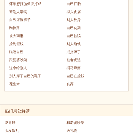
怀孕想打胎但没打成
自己打胎
遭别人嘲笑
掉头皮屑
自己尿湿裤子
别人纹身
狗挡路
自己劝架
被大雨淋
自己被骗
捡到假钱
别人给钱
猫咬自己
戒指碎了
跟婆婆吵架
被老虎追
送伞给别人
捅马蜂窝
别人穿了自己的鞋子
自已在捡钱
花生米
丧葬
热门周公解梦
吃青蛙
和老婆吵架
头发散乱
送礼物