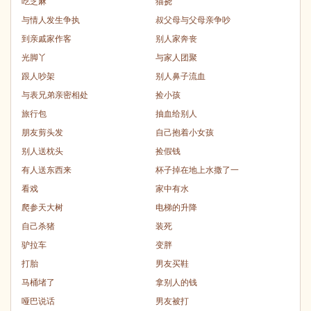
吃芝麻
猫挠
与情人发生争执
叔父母与父母亲争吵
到亲戚家作客
别人家奔丧
光脚丫
与家人团聚
跟人吵架
别人鼻子流血
与表兄弟亲密相处
捡小孩
旅行包
抽血给别人
朋友剪头发
自己抱着小女孩
别人送枕头
捡假钱
有人送东西来
杯子掉在地上水撒了一
看戏
家中有水
爬参天大树
电梯的升降
自己杀猪
装死
驴拉车
变胖
打胎
男友买鞋
马桶堵了
拿别人的钱
哑巴说话
男友被打