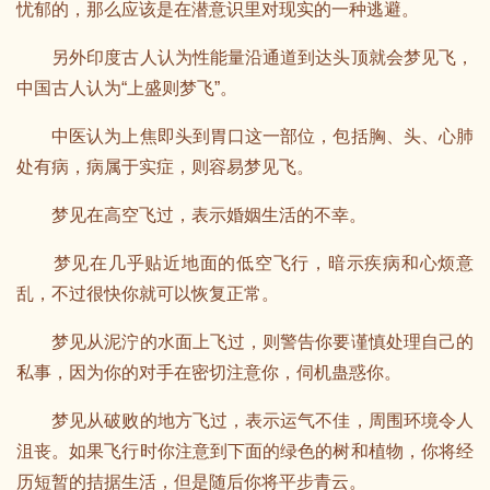
忧郁的，那么应该是在潜意识里对现实的一种逃避。
另外印度古人认为性能量沿通道到达头顶就会梦见飞，
中国古人认为“上盛则梦飞”。
中医认为上焦即头到胃口这一部位，包括胸、头、心肺
处有病，病属于实症，则容易梦见飞。
梦见在高空飞过，表示婚姻生活的不幸。
梦见在几乎贴近地面的低空飞行，暗示疾病和心烦意
乱，不过很快你就可以恢复正常。
梦见从泥泞的水面上飞过，则警告你要谨慎处理自己的
私事，因为你的对手在密切注意你，伺机蛊惑你。
梦见从破败的地方飞过，表示运气不佳，周围环境令人
沮丧。如果飞行时你注意到下面的绿色的树和植物，你将经
历短暂的拮据生活，但是随后你将平步青云。