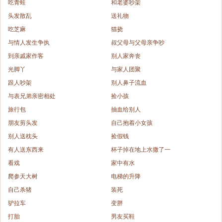
吃青蛙
和老婆吵架
头发散乱
送礼物
吃芝麻
猫挠
与情人发生争执
叔父母与父母亲争吵
到亲戚家作客
别人家奔丧
光脚丫
与家人团聚
跟人吵架
别人鼻子流血
与表兄弟亲密相处
捡小孩
旅行包
抽血给别人
朋友剪头发
自己抱着小女孩
别人送枕头
捡假钱
有人送东西来
杯子掉在地上水撒了一
看戏
家中有水
爬参天大树
电梯的升降
自己杀猪
装死
驴拉车
变胖
打胎
男友买鞋