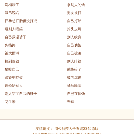
马桶堵了
拿别人的钱
哑巴说话
男友被打
怀孕想打胎但没打成
自己打胎
遭别人嘲笑
掉头皮屑
自己尿湿裤子
别人纹身
狗挡路
自己劝架
被大雨淋
自己被骗
捡到假钱
别人给钱
猫咬自己
戒指碎了
跟婆婆吵架
被老虎追
送伞给别人
捅马蜂窝
别人穿了自己的鞋子
自已在捡钱
花生米
丧葬
友情链接：
周公解梦大全查询2345原版