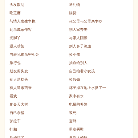
头发散乱
送礼物
吃芝麻
猫挠
与情人发生争执
叔父母与父母亲争吵
到亲戚家作客
别人家奔丧
光脚丫
与家人团聚
跟人吵架
别人鼻子流血
与表兄弟亲密相处
捡小孩
旅行包
抽血给别人
朋友剪头发
自己抱着小女孩
别人送枕头
捡假钱
有人送东西来
杯子掉在地上水撒了一
看戏
家中有水
爬参天大树
电梯的升降
自己杀猪
装死
驴拉车
变胖
打胎
男友买鞋
马桶堵了
拿别人的钱