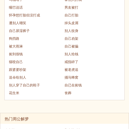
哑巴说话
男友被打
怀孕想打胎但没打成
自己打胎
遭别人嘲笑
掉头皮屑
自己尿湿裤子
别人纹身
狗挡路
自己劝架
被大雨淋
自己被骗
捡到假钱
别人给钱
猫咬自己
戒指碎了
跟婆婆吵架
被老虎追
送伞给别人
捅马蜂窝
别人穿了自己的鞋子
自已在捡钱
花生米
丧葬
热门周公解梦