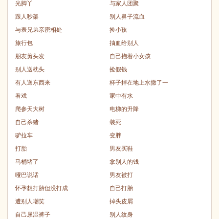
光脚丫
与家人团聚
跟人吵架
别人鼻子流血
与表兄弟亲密相处
捡小孩
旅行包
抽血给别人
朋友剪头发
自己抱着小女孩
别人送枕头
捡假钱
有人送东西来
杯子掉在地上水撒了一
看戏
家中有水
爬参天大树
电梯的升降
自己杀猪
装死
驴拉车
变胖
打胎
男友买鞋
马桶堵了
拿别人的钱
哑巴说话
男友被打
怀孕想打胎但没打成
自己打胎
遭别人嘲笑
掉头皮屑
自己尿湿裤子
别人纹身