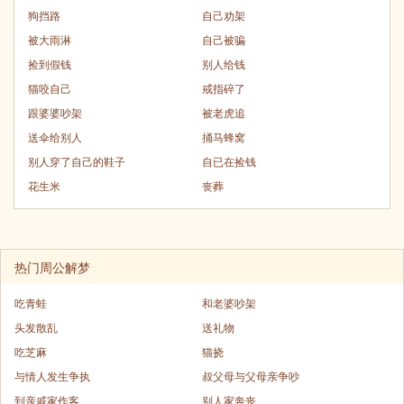
狗挡路
自己劝架
被大雨淋
自己被骗
捡到假钱
别人给钱
猫咬自己
戒指碎了
跟婆婆吵架
被老虎追
送伞给别人
捅马蜂窝
别人穿了自己的鞋子
自已在捡钱
花生米
丧葬
热门周公解梦
吃青蛙
和老婆吵架
头发散乱
送礼物
吃芝麻
猫挠
与情人发生争执
叔父母与父母亲争吵
到亲戚家作客
别人家奔丧