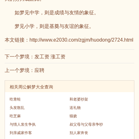
如梦见中学，则是成绩与友情的象征。
梦见小学，则是基奠与友谊的象征。
本文链接：
http://www.e2030.com/zgjm/huodong/2724.html
下一个梦境：
发工资 涨工资
上一个梦境：
应聘
相关周公解梦大全查询
吃青蛙
和老婆吵架
头发散乱
送礼物
吃芝麻
猫挠
与情人发生争执
叔父母与父母亲争吵
到亲戚家作客
别人家奔丧