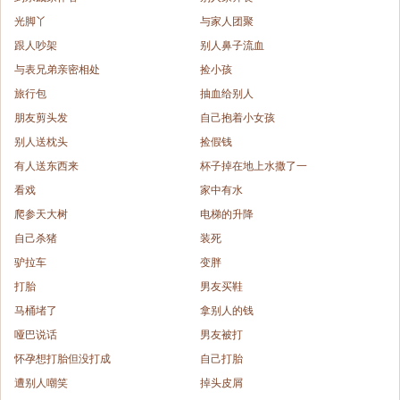
光脚丫
与家人团聚
跟人吵架
别人鼻子流血
与表兄弟亲密相处
捡小孩
旅行包
抽血给别人
朋友剪头发
自己抱着小女孩
别人送枕头
捡假钱
有人送东西来
杯子掉在地上水撒了一
看戏
家中有水
爬参天大树
电梯的升降
自己杀猪
装死
驴拉车
变胖
打胎
男友买鞋
马桶堵了
拿别人的钱
哑巴说话
男友被打
怀孕想打胎但没打成
自己打胎
遭别人嘲笑
掉头皮屑