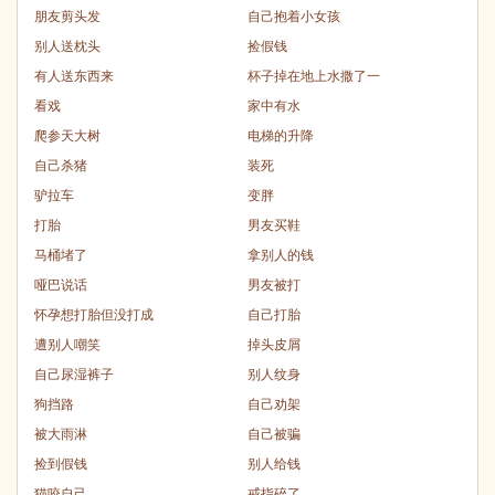
朋友剪头发
自己抱着小女孩
别人送枕头
捡假钱
有人送东西来
杯子掉在地上水撒了一
看戏
家中有水
爬参天大树
电梯的升降
自己杀猪
装死
驴拉车
变胖
打胎
男友买鞋
马桶堵了
拿别人的钱
哑巴说话
男友被打
怀孕想打胎但没打成
自己打胎
遭别人嘲笑
掉头皮屑
自己尿湿裤子
别人纹身
狗挡路
自己劝架
被大雨淋
自己被骗
捡到假钱
别人给钱
猫咬自己
戒指碎了