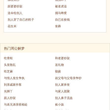
跟婆婆吵架
被老虎追
送伞给别人
捅马蜂窝
别人穿了自己的鞋子
自已在捡钱
花生米
丧葬
热门周公解梦
吃青蛙
和老婆吵架
头发散乱
送礼物
吃芝麻
猫挠
与情人发生争执
叔父母与父母亲争吵
到亲戚家作客
别人家奔丧
光脚丫
与家人团聚
跟人吵架
别人鼻子流血
与表兄弟亲密相处
捡小孩