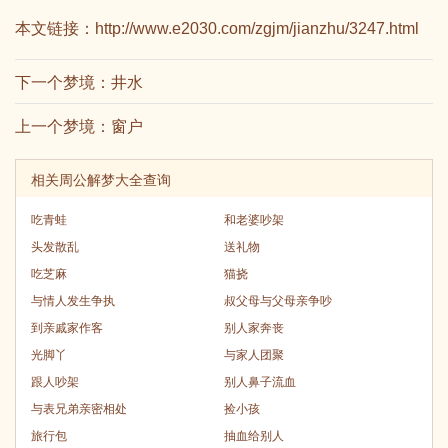
本文链接：
http://www.e2030.com/zgjm/jianzhu/3247.html
下一个梦境：
井水
上一个梦境：
窗户
相关周公解梦大全查询
吃青蛙
和老婆吵架
头发散乱
送礼物
吃芝麻
猫挠
与情人发生争执
叔父母与父母亲争吵
到亲戚家作客
别人家奔丧
光脚丫
与家人团聚
跟人吵架
别人鼻子流血
与表兄弟亲密相处
捡小孩
旅行包
抽血给别人