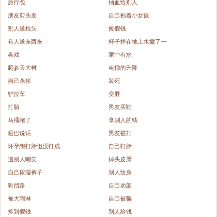
旅行包
抽血给别人
朋友剪头发
自己抱着小女孩
别人送枕头
捡假钱
有人送东西来
杯子掉在地上水撒了一
看戏
家中有水
爬参天大树
电梯的升降
自己杀猪
装死
驴拉车
变胖
打胎
男友买鞋
马桶堵了
拿别人的钱
哑巴说话
男友被打
怀孕想打胎但没打成
自己打胎
遭别人嘲笑
掉头皮屑
自己尿湿裤子
别人纹身
狗挡路
自己劝架
被大雨淋
自己被骗
捡到假钱
别人给钱