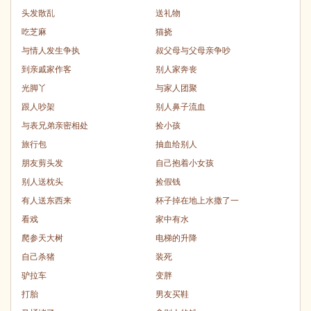
头发散乱
送礼物
吃芝麻
猫挠
与情人发生争执
叔父母与父母亲争吵
到亲戚家作客
别人家奔丧
光脚丫
与家人团聚
跟人吵架
别人鼻子流血
与表兄弟亲密相处
捡小孩
旅行包
抽血给别人
朋友剪头发
自己抱着小女孩
别人送枕头
捡假钱
有人送东西来
杯子掉在地上水撒了一
看戏
家中有水
爬参天大树
电梯的升降
自己杀猪
装死
驴拉车
变胖
打胎
男友买鞋