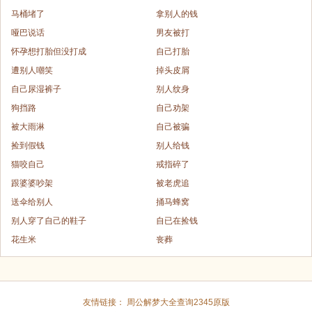
马桶堵了
拿别人的钱
哑巴说话
男友被打
怀孕想打胎但没打成
自己打胎
遭别人嘲笑
掉头皮屑
自己尿湿裤子
别人纹身
狗挡路
自己劝架
被大雨淋
自己被骗
捡到假钱
别人给钱
猫咬自己
戒指碎了
跟婆婆吵架
被老虎追
送伞给别人
捅马蜂窝
别人穿了自己的鞋子
自已在捡钱
花生米
丧葬
友情链接：
周公解梦大全查询2345原版