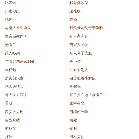
吃青蛙
和老婆吵架
头发散乱
送礼物
吃芝麻
猫挠
与情人发生争执
叔父母与父母亲争吵
到亲戚家作客
别人家奔丧
光脚丫
与家人团聚
跟人吵架
别人鼻子流血
与表兄弟亲密相处
捡小孩
旅行包
抽血给别人
朋友剪头发
自己抱着小女孩
别人送枕头
捡假钱
有人送东西来
杯子掉在地上水撒了一
看戏
家中有水
爬参天大树
电梯的升降
自己杀猪
装死
驴拉车
变胖
打胎
男友买鞋