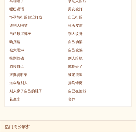
马桶堵了
拿别人的钱
哑巴说话
男友被打
怀孕想打胎但没打成
自己打胎
遭别人嘲笑
掉头皮屑
自己尿湿裤子
别人纹身
狗挡路
自己劝架
被大雨淋
自己被骗
捡到假钱
别人给钱
猫咬自己
戒指碎了
跟婆婆吵架
被老虎追
送伞给别人
捅马蜂窝
别人穿了自己的鞋子
自已在捡钱
花生米
丧葬
热门周公解梦