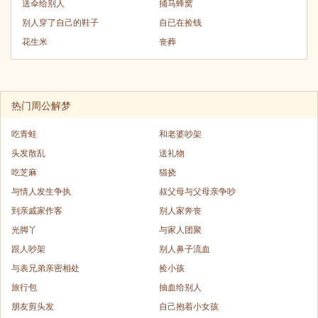
送伞给别人
捅马蜂窝
别人穿了自己的鞋子
自已在捡钱
花生米
丧葬
热门周公解梦
吃青蛙
和老婆吵架
头发散乱
送礼物
吃芝麻
猫挠
与情人发生争执
叔父母与父母亲争吵
到亲戚家作客
别人家奔丧
光脚丫
与家人团聚
跟人吵架
别人鼻子流血
与表兄弟亲密相处
捡小孩
旅行包
抽血给别人
朋友剪头发
自己抱着小女孩