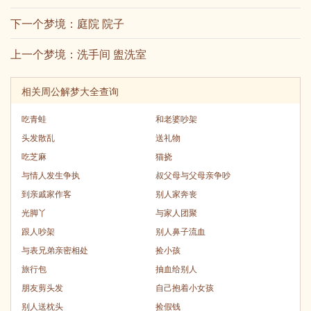
下一个梦境：
庭院 院子
上一个梦境：
洗手间 盥洗室
相关周公解梦大全查询
吃青蛙
和老婆吵架
头发散乱
送礼物
吃芝麻
猫挠
与情人发生争执
叔父母与父母亲争吵
到亲戚家作客
别人家奔丧
光脚丫
与家人团聚
跟人吵架
别人鼻子流血
与表兄弟亲密相处
捡小孩
旅行包
抽血给别人
朋友剪头发
自己抱着小女孩
别人送枕头
捡假钱