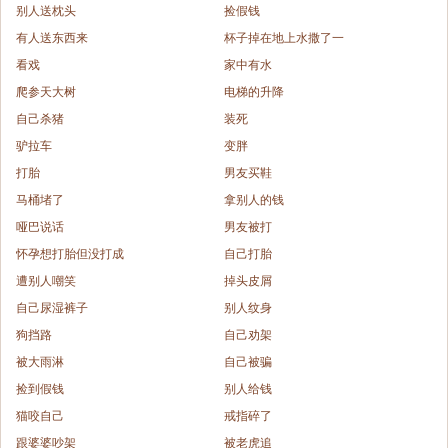
别人送枕头
捡假钱
有人送东西来
杯子掉在地上水撒了一
看戏
家中有水
爬参天大树
电梯的升降
自己杀猪
装死
驴拉车
变胖
打胎
男友买鞋
马桶堵了
拿别人的钱
哑巴说话
男友被打
怀孕想打胎但没打成
自己打胎
遭别人嘲笑
掉头皮屑
自己尿湿裤子
别人纹身
狗挡路
自己劝架
被大雨淋
自己被骗
捡到假钱
别人给钱
猫咬自己
戒指碎了
跟婆婆吵架
被老虎追