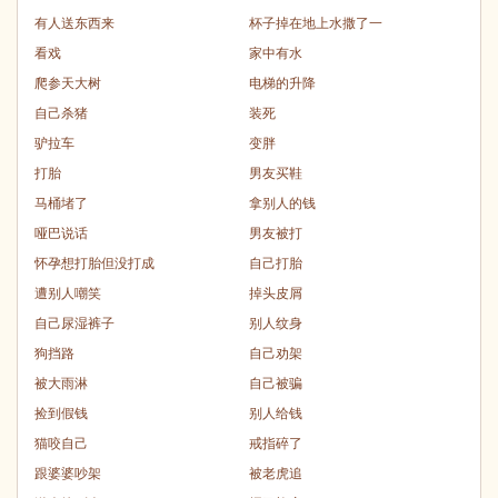
有人送东西来
杯子掉在地上水撒了一
看戏
家中有水
爬参天大树
电梯的升降
自己杀猪
装死
驴拉车
变胖
打胎
男友买鞋
马桶堵了
拿别人的钱
哑巴说话
男友被打
怀孕想打胎但没打成
自己打胎
遭别人嘲笑
掉头皮屑
自己尿湿裤子
别人纹身
狗挡路
自己劝架
被大雨淋
自己被骗
捡到假钱
别人给钱
猫咬自己
戒指碎了
跟婆婆吵架
被老虎追