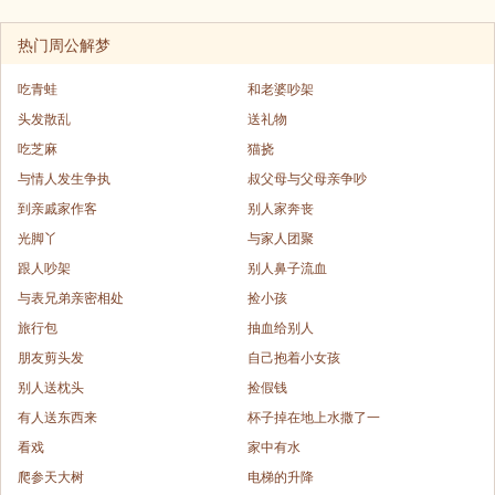
热门周公解梦
吃青蛙
和老婆吵架
头发散乱
送礼物
吃芝麻
猫挠
与情人发生争执
叔父母与父母亲争吵
到亲戚家作客
别人家奔丧
光脚丫
与家人团聚
跟人吵架
别人鼻子流血
与表兄弟亲密相处
捡小孩
旅行包
抽血给别人
朋友剪头发
自己抱着小女孩
别人送枕头
捡假钱
有人送东西来
杯子掉在地上水撒了一
看戏
家中有水
爬参天大树
电梯的升降