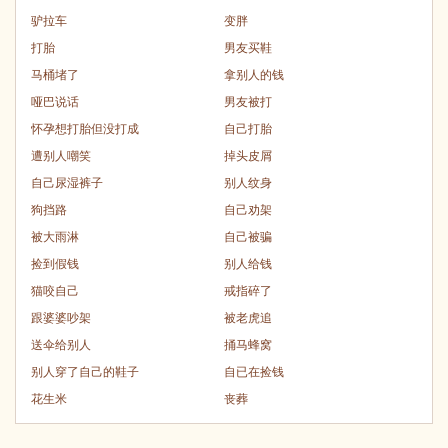
驴拉车
变胖
打胎
男友买鞋
马桶堵了
拿别人的钱
哑巴说话
男友被打
怀孕想打胎但没打成
自己打胎
遭别人嘲笑
掉头皮屑
自己尿湿裤子
别人纹身
狗挡路
自己劝架
被大雨淋
自己被骗
捡到假钱
别人给钱
猫咬自己
戒指碎了
跟婆婆吵架
被老虎追
送伞给别人
捅马蜂窝
别人穿了自己的鞋子
自已在捡钱
花生米
丧葬