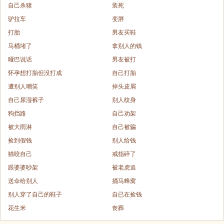
自己杀猪
装死
驴拉车
变胖
打胎
男友买鞋
马桶堵了
拿别人的钱
哑巴说话
男友被打
怀孕想打胎但没打成
自己打胎
遭别人嘲笑
掉头皮屑
自己尿湿裤子
别人纹身
狗挡路
自己劝架
被大雨淋
自己被骗
捡到假钱
别人给钱
猫咬自己
戒指碎了
跟婆婆吵架
被老虎追
送伞给别人
捅马蜂窝
别人穿了自己的鞋子
自已在捡钱
花生米
丧葬