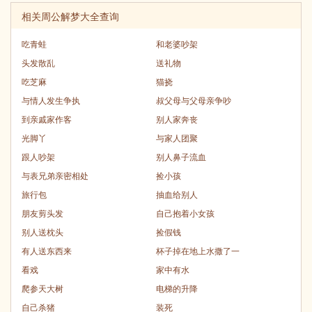
相关周公解梦大全查询
吃青蛙
和老婆吵架
头发散乱
送礼物
吃芝麻
猫挠
与情人发生争执
叔父母与父母亲争吵
到亲戚家作客
别人家奔丧
光脚丫
与家人团聚
跟人吵架
别人鼻子流血
与表兄弟亲密相处
捡小孩
旅行包
抽血给别人
朋友剪头发
自己抱着小女孩
别人送枕头
捡假钱
有人送东西来
杯子掉在地上水撒了一
看戏
家中有水
爬参天大树
电梯的升降
自己杀猪
装死