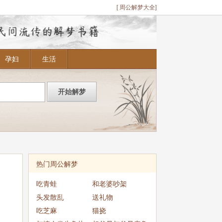
[ 周公解梦大全]
孕妇
生活
热门周公解梦
吃青蛙
和老婆吵架
头发散乱
送礼物
吃芝麻
猫挠