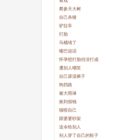
看戏
爬参天大树
自己杀猪
驴拉车
打胎
马桶堵了
哑巴说话
怀孕想打胎但没打成
遭别人嘲笑
自己尿湿裤子
狗挡路
被大雨淋
捡到假钱
猫咬自己
跟婆婆吵架
送伞给别人
别人穿了自己的鞋子