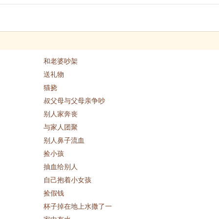
和老婆吵架
送礼物
猫挠
叔父母与父母亲争吵
别人家奔丧
与家人团聚
别人鼻子流血
捡小孩
抽血给别人
自己抱着小女孩
捡假钱
杯子掉在地上水撒了一