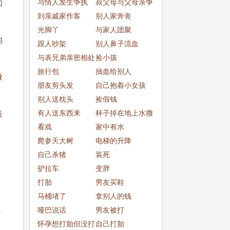
与情人发生争执
叔父母与父母亲争
如
到亲戚家作客
吵
别人家奔丧
光脚丫
与家人团聚
地
跟人吵架
别人鼻子流血
与表兄弟亲密相处
捡小孩
旅行包
抽血给别人
做
朋友剪头发
自己抱着小女孩
别人送枕头
捡假钱
有人送东西来
杯子掉在地上水撒
表
看戏
了一
家中有水
爬参天大树
电梯的升降
自己杀猪
装死
驴拉车
变胖
打胎
男友买鞋
马桶堵了
拿别人的钱
哑巴说话
男友被打
怀孕想打胎但没打
自己打胎