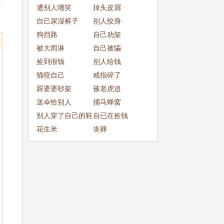
成
遭别人嘲笑
掉头皮屑
自己尿湿裤子
别人纹身
狗挡路
自己劝架
被大雨淋
自己被骗
捡到假钱
别人给钱
猫咬自己
戒指碎了
跟婆婆吵架
被老虎追
送伞给别人
捅马蜂窝
别人穿了自己的鞋
自已在捡钱
子
花生米
丧葬