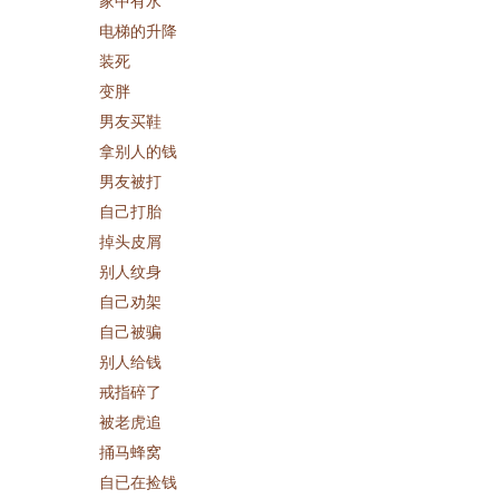
家中有水
电梯的升降
装死
变胖
男友买鞋
拿别人的钱
男友被打
自己打胎
掉头皮屑
别人纹身
自己劝架
自己被骗
别人给钱
戒指碎了
被老虎追
捅马蜂窝
自已在捡钱