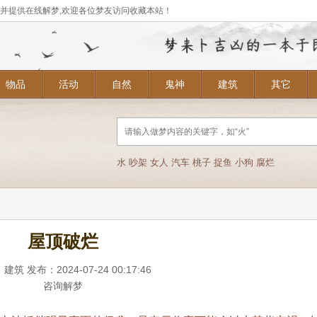
,并提供在线解梦,欢迎各位梦友访问收藏本站！
物品
活动
自然
鬼神
建筑
其它
水
吵架
女人
汽车
桃子
捉鱼
小狗
腐烂
屋顶破烂
：
建筑
发布：2024-07-24 00:17:46
咨询解梦