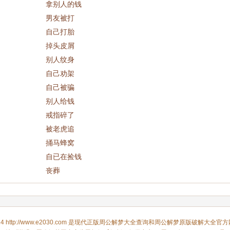
拿别人的钱
男友被打
自己打胎
掉头皮屑
别人纹身
自己劝架
自己被骗
别人给钱
戒指碎了
被老虎追
捅马蜂窝
自已在捡钱
丧葬
24 http://www.e2030.com 是现代正版
周公解梦大全查询
和
周公解梦
原版破解大全官方