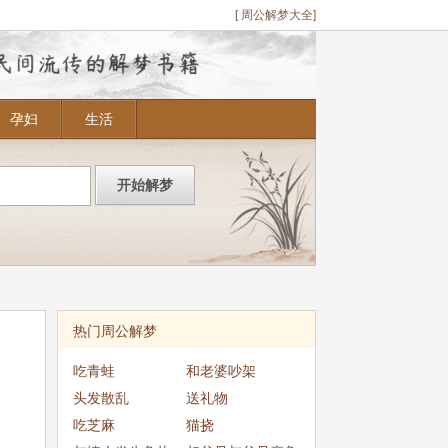
[ 周公解梦大全]
孕妇
生活
热门周公解梦
吃青蛙
和老婆吵架
头发散乱
送礼物
吃芝麻
猫挠