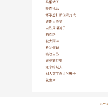
马桶堵了
哑巴说话
怀孕想打胎但没打成
遭别人嘲笑
自己尿湿裤子
狗挡路
被大雨淋
捡到假钱
猫咬自己
跟婆婆吵架
送伞给别人
别人穿了自己的鞋子
花生米
© 20