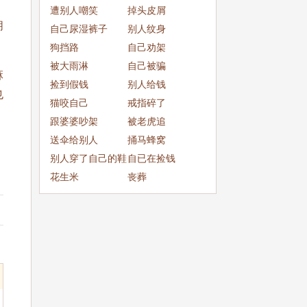
成
遭别人嘲笑
掉头皮屑
朋
自己尿湿裤子
别人纹身
狗挡路
自己劝架
被大雨淋
自己被骗
麻
捡到假钱
别人给钱
也
猫咬自己
戒指碎了
跟婆婆吵架
被老虎追
送伞给别人
捅马蜂窝
别人穿了自己的鞋
自已在捡钱
子
花生米
丧葬