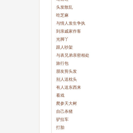
头发散乱
吃芝麻
与情人发生争执
到亲戚家作客
光脚丫
跟人吵架
与表兄弟亲密相处
旅行包
朋友剪头发
别人送枕头
有人送东西来
看戏
爬参天大树
自己杀猪
驴拉车
打胎