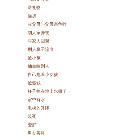
送礼物
猫挠
叔父母与父母亲争吵
别人家奔丧
与家人团聚
别人鼻子流血
捡小孩
抽血给别人
自己抱着小女孩
捡假钱
杯子掉在地上水撒了一
家中有水
电梯的升降
装死
变胖
男友买鞋