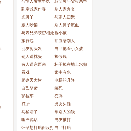
与情人发生争执
叔父母与父母亲争
心
到亲戚家作客
吵
别人家奔丧
光脚丫
与家人团聚
跟人吵架
别人鼻子流血
与表兄弟亲密相处
捡小孩
旅行包
抽血给别人
丰
朋友剪头发
自己抱着小女孩
别人送枕头
捡假钱
有人送东西来
杯子掉在地上水撒
看戏
了一
家中有水
爬参天大树
电梯的升降
。
自己杀猪
装死
驴拉车
变胖
打胎
男友买鞋
是
马桶堵了
拿别人的钱
哑巴说话
男友被打
怀孕想打胎但没打
自己打胎
。