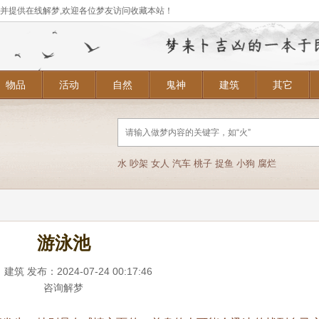
,并提供在线解梦,欢迎各位梦友访问收藏本站！
物品
活动
自然
鬼神
建筑
其它
水
吵架
女人
汽车
桃子
捉鱼
小狗
腐烂
游泳池
：
建筑
发布：2024-07-24 00:17:46
咨询解梦