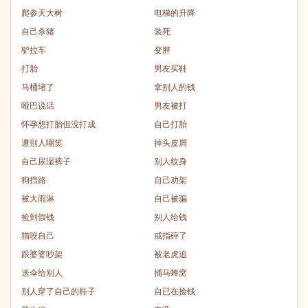
爬参天大树
电梯的升降
自己杀猪
装死
驴拉车
变胖
打胎
男友买鞋
马桶堵了
拿别人的钱
哑巴说话
男友被打
怀孕想打胎但没打成
自己打胎
遭别人嘲笑
掉头皮屑
自己尿湿裤子
别人纹身
狗挡路
自己劝架
被大雨淋
自己被骗
捡到假钱
别人给钱
猫咬自己
戒指碎了
跟婆婆吵架
被老虎追
送伞给别人
捅马蜂窝
别人穿了自己的鞋子
自已在捡钱