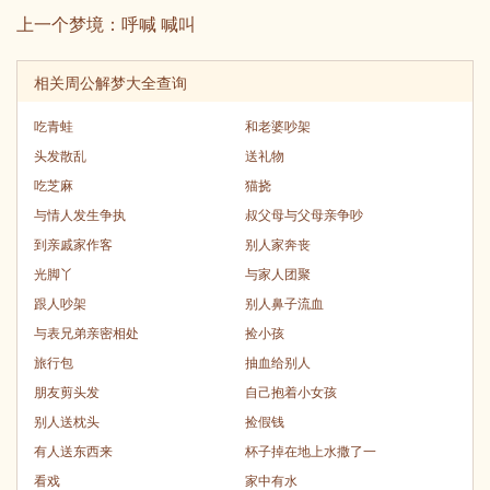
上一个梦境：
呼喊 喊叫
相关周公解梦大全查询
吃青蛙
和老婆吵架
头发散乱
送礼物
吃芝麻
猫挠
与情人发生争执
叔父母与父母亲争吵
到亲戚家作客
别人家奔丧
光脚丫
与家人团聚
跟人吵架
别人鼻子流血
与表兄弟亲密相处
捡小孩
旅行包
抽血给别人
朋友剪头发
自己抱着小女孩
别人送枕头
捡假钱
有人送东西来
杯子掉在地上水撒了一
看戏
家中有水