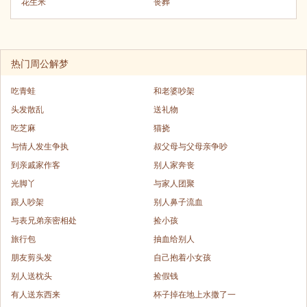
花生米
丧葬
热门周公解梦
吃青蛙
和老婆吵架
头发散乱
送礼物
吃芝麻
猫挠
与情人发生争执
叔父母与父母亲争吵
到亲戚家作客
别人家奔丧
光脚丫
与家人团聚
跟人吵架
别人鼻子流血
与表兄弟亲密相处
捡小孩
旅行包
抽血给别人
朋友剪头发
自己抱着小女孩
别人送枕头
捡假钱
有人送东西来
杯子掉在地上水撒了一