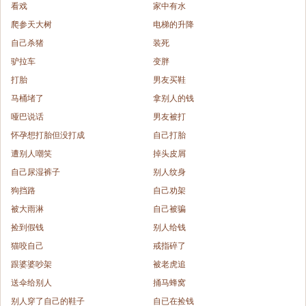
看戏
家中有水
爬参天大树
电梯的升降
自己杀猪
装死
驴拉车
变胖
打胎
男友买鞋
马桶堵了
拿别人的钱
哑巴说话
男友被打
怀孕想打胎但没打成
自己打胎
遭别人嘲笑
掉头皮屑
自己尿湿裤子
别人纹身
狗挡路
自己劝架
被大雨淋
自己被骗
捡到假钱
别人给钱
猫咬自己
戒指碎了
跟婆婆吵架
被老虎追
送伞给别人
捅马蜂窝
别人穿了自己的鞋子
自已在捡钱