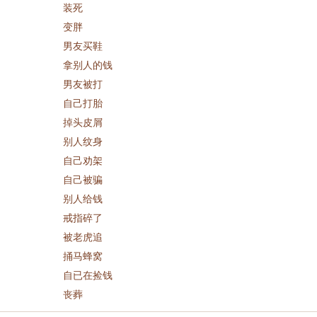
装死
变胖
男友买鞋
拿别人的钱
男友被打
自己打胎
掉头皮屑
别人纹身
自己劝架
自己被骗
别人给钱
戒指碎了
被老虎追
捅马蜂窝
自已在捡钱
丧葬