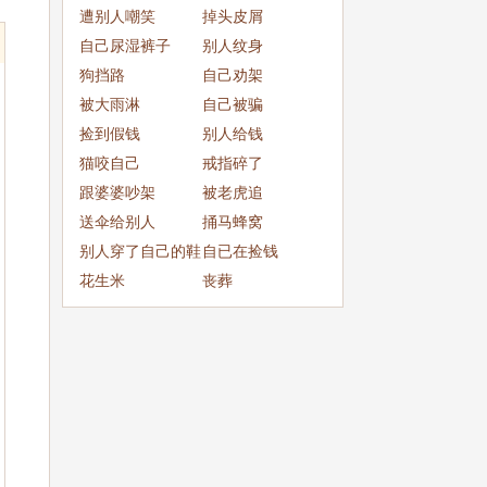
成
遭别人嘲笑
掉头皮屑
自己尿湿裤子
别人纹身
狗挡路
自己劝架
被大雨淋
自己被骗
捡到假钱
别人给钱
猫咬自己
戒指碎了
跟婆婆吵架
被老虎追
送伞给别人
捅马蜂窝
别人穿了自己的鞋
自已在捡钱
子
花生米
丧葬