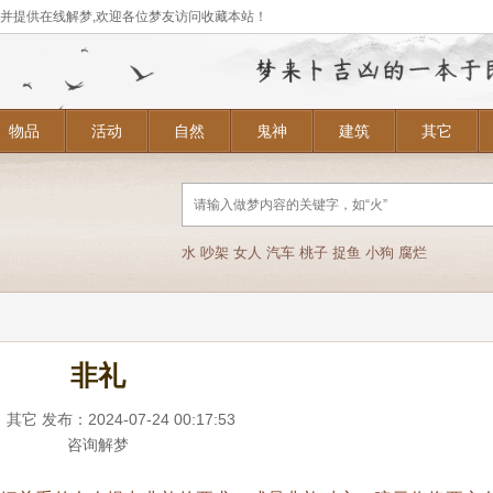
,并提供在线解梦,欢迎各位梦友访问收藏本站！
物品
活动
自然
鬼神
建筑
其它
水
吵架
女人
汽车
桃子
捉鱼
小狗
腐烂
非礼
：
其它
发布：2024-07-24 00:17:53
咨询解梦