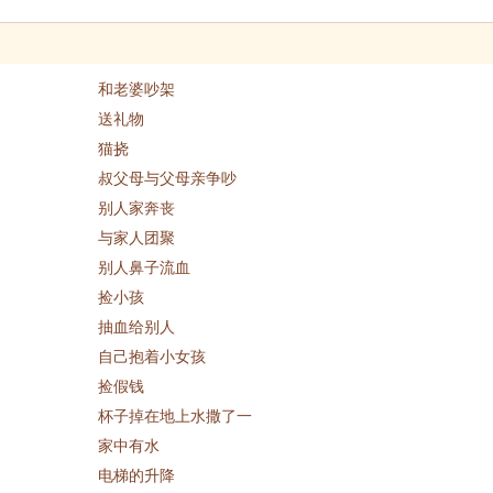
和老婆吵架
送礼物
猫挠
叔父母与父母亲争吵
别人家奔丧
与家人团聚
别人鼻子流血
捡小孩
抽血给别人
自己抱着小女孩
捡假钱
杯子掉在地上水撒了一
家中有水
电梯的升降