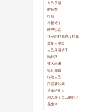
自己杀猪
驴拉车
打胎
马桶堵了
哑巴说话
怀孕想打胎但没打成
遭别人嘲笑
自己尿湿裤子
狗挡路
被大雨淋
捡到假钱
猫咬自己
跟婆婆吵架
送伞给别人
别人穿了自己的鞋子
花生米