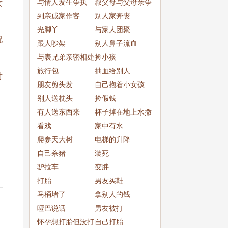
与情人发生争执
叔父母与父母亲争
女
到亲戚家作客
吵
别人家奔丧
光脚丫
与家人团聚
况
跟人吵架
别人鼻子流血
与表兄弟亲密相处
捡小孩
旅行包
抽血给别人
对
朋友剪头发
自己抱着小女孩
别人送枕头
捡假钱
有人送东西来
杯子掉在地上水撒
，
看戏
了一
家中有水
爬参天大树
电梯的升降
自己杀猪
装死
驴拉车
变胖
打胎
男友买鞋
马桶堵了
拿别人的钱
哑巴说话
男友被打
怀孕想打胎但没打
自己打胎