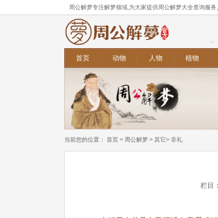
周公解梦专注解梦领域,为大家提供周公解梦大全查询服务
首页
动物
人物
植物
当前您的位置：
首页
>
周公解梦
>
其它
> 非礼
栏目