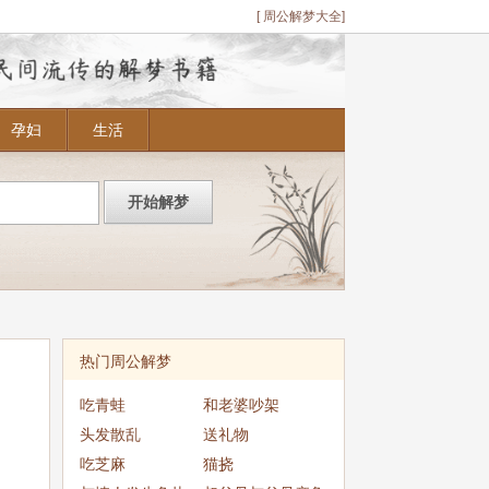
[ 周公解梦大全]
孕妇
生活
热门周公解梦
吃青蛙
和老婆吵架
头发散乱
送礼物
吃芝麻
猫挠