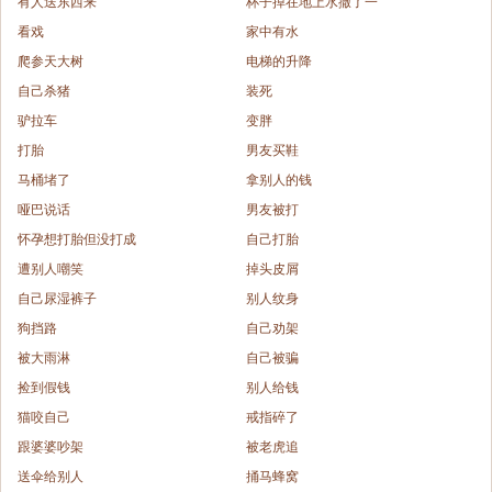
有人送东西来
杯子掉在地上水撒了一
看戏
家中有水
爬参天大树
电梯的升降
自己杀猪
装死
驴拉车
变胖
打胎
男友买鞋
马桶堵了
拿别人的钱
哑巴说话
男友被打
怀孕想打胎但没打成
自己打胎
遭别人嘲笑
掉头皮屑
自己尿湿裤子
别人纹身
狗挡路
自己劝架
被大雨淋
自己被骗
捡到假钱
别人给钱
猫咬自己
戒指碎了
跟婆婆吵架
被老虎追
送伞给别人
捅马蜂窝