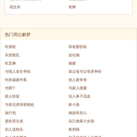
花生米
丧葬
热门周公解梦
吃青蛙
和老婆吵架
头发散乱
送礼物
吃芝麻
猫挠
与情人发生争执
叔父母与父母亲争吵
到亲戚家作客
别人家奔丧
光脚丫
与家人团聚
跟人吵架
别人鼻子流血
与表兄弟亲密相处
捡小孩
旅行包
抽血给别人
朋友剪头发
自己抱着小女孩
别人送枕头
捡假钱