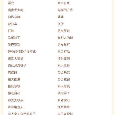
看戏
家中有水
爬参天大树
电梯的升降
自己杀猪
装死
驴拉车
变胖
打胎
男友买鞋
马桶堵了
拿别人的钱
哑巴说话
男友被打
怀孕想打胎但没打成
自己打胎
遭别人嘲笑
掉头皮屑
自己尿湿裤子
别人纹身
狗挡路
自己劝架
被大雨淋
自己被骗
捡到假钱
别人给钱
猫咬自己
戒指碎了
跟婆婆吵架
被老虎追
送伞给别人
捅马蜂窝
别人穿了自己的鞋子
自已在捡钱