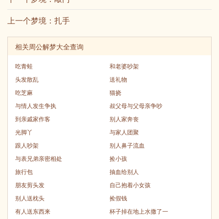
上一个梦境：
扎手
相关周公解梦大全查询
吃青蛙
和老婆吵架
头发散乱
送礼物
吃芝麻
猫挠
与情人发生争执
叔父母与父母亲争吵
到亲戚家作客
别人家奔丧
光脚丫
与家人团聚
跟人吵架
别人鼻子流血
与表兄弟亲密相处
捡小孩
旅行包
抽血给别人
朋友剪头发
自己抱着小女孩
别人送枕头
捡假钱
有人送东西来
杯子掉在地上水撒了一