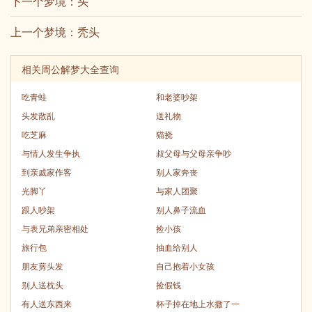
下一个梦境：
头
上一个梦境：
秃头
相关周公解梦大全查询
吃青蛙
和老婆吵架
头发散乱
送礼物
吃芝麻
猫挠
与情人发生争执
叔父母与父母亲争吵
到亲戚家作客
别人家奔丧
光脚丫
与家人团聚
跟人吵架
别人鼻子流血
与表兄弟亲密相处
捡小孩
旅行包
抽血给别人
朋友剪头发
自己抱着小女孩
别人送枕头
捡假钱
有人送东西来
杯子掉在地上水撒了一