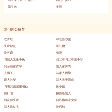
花生米
丧葬
热门周公解梦
吃青蛙
和老婆吵架
头发散乱
送礼物
吃芝麻
猫挠
与情人发生争执
叔父母与父母亲争吵
到亲戚家作客
别人家奔丧
光脚丫
与家人团聚
跟人吵架
别人鼻子流血
与表兄弟亲密相处
捡小孩
旅行包
抽血给别人
朋友剪头发
自己抱着小女孩
别人送枕头
捡假钱