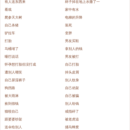
有人送东西来
杯子掉在地上水撒了一
看戏
家中有水
爬参天大树
电梯的升降
自己杀猪
装死
驴拉车
变胖
打胎
男友买鞋
马桶堵了
拿别人的钱
哑巴说话
男友被打
怀孕想打胎但没打成
自己打胎
遭别人嘲笑
掉头皮屑
自己尿湿裤子
别人纹身
狗挡路
自己劝架
被大雨淋
自己被骗
捡到假钱
别人给钱
猫咬自己
戒指碎了
跟婆婆吵架
被老虎追
送伞给别人
捅马蜂窝