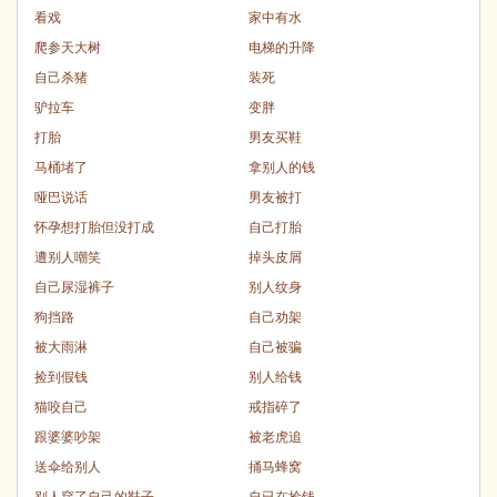
看戏
家中有水
爬参天大树
电梯的升降
自己杀猪
装死
驴拉车
变胖
打胎
男友买鞋
马桶堵了
拿别人的钱
哑巴说话
男友被打
怀孕想打胎但没打成
自己打胎
遭别人嘲笑
掉头皮屑
自己尿湿裤子
别人纹身
狗挡路
自己劝架
被大雨淋
自己被骗
捡到假钱
别人给钱
猫咬自己
戒指碎了
跟婆婆吵架
被老虎追
送伞给别人
捅马蜂窝
别人穿了自己的鞋子
自已在捡钱