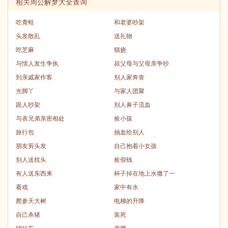
相关周公解梦大全查询
吃青蛙
和老婆吵架
头发散乱
送礼物
吃芝麻
猫挠
与情人发生争执
叔父母与父母亲争吵
到亲戚家作客
别人家奔丧
光脚丫
与家人团聚
跟人吵架
别人鼻子流血
与表兄弟亲密相处
捡小孩
旅行包
抽血给别人
朋友剪头发
自己抱着小女孩
别人送枕头
捡假钱
有人送东西来
杯子掉在地上水撒了一
看戏
家中有水
爬参天大树
电梯的升降
自己杀猪
装死