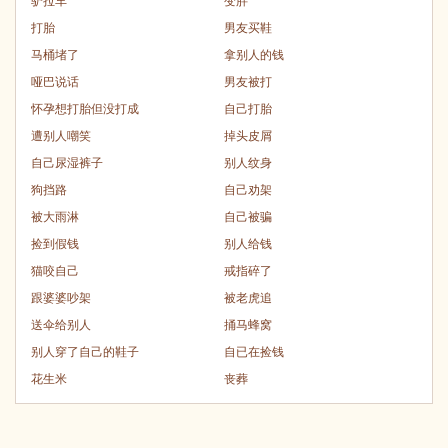
驴拉车
变胖
打胎
男友买鞋
马桶堵了
拿别人的钱
哑巴说话
男友被打
怀孕想打胎但没打成
自己打胎
遭别人嘲笑
掉头皮屑
自己尿湿裤子
别人纹身
狗挡路
自己劝架
被大雨淋
自己被骗
捡到假钱
别人给钱
猫咬自己
戒指碎了
跟婆婆吵架
被老虎追
送伞给别人
捅马蜂窝
别人穿了自己的鞋子
自已在捡钱
花生米
丧葬