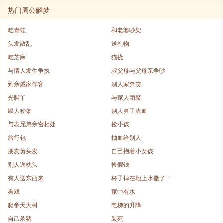
热门周公解梦
吃青蛙
和老婆吵架
头发散乱
送礼物
吃芝麻
猫挠
与情人发生争执
叔父母与父母亲争吵
到亲戚家作客
别人家奔丧
光脚丫
与家人团聚
跟人吵架
别人鼻子流血
与表兄弟亲密相处
捡小孩
旅行包
抽血给别人
朋友剪头发
自己抱着小女孩
别人送枕头
捡假钱
有人送东西来
杯子掉在地上水撒了一
看戏
家中有水
爬参天大树
电梯的升降
自己杀猪
装死