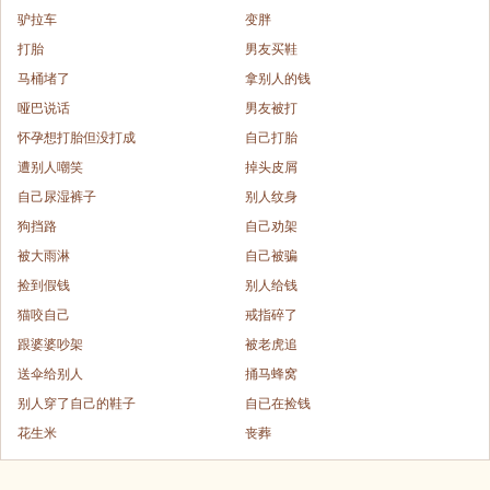
驴拉车
变胖
打胎
男友买鞋
马桶堵了
拿别人的钱
哑巴说话
男友被打
怀孕想打胎但没打成
自己打胎
遭别人嘲笑
掉头皮屑
自己尿湿裤子
别人纹身
狗挡路
自己劝架
被大雨淋
自己被骗
捡到假钱
别人给钱
猫咬自己
戒指碎了
跟婆婆吵架
被老虎追
送伞给别人
捅马蜂窝
别人穿了自己的鞋子
自已在捡钱
花生米
丧葬