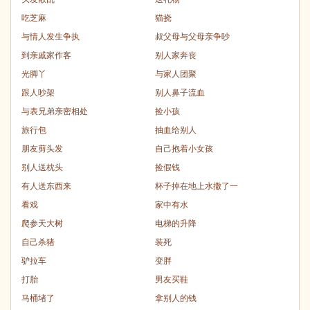
吃芝麻
猫挠
与情人发生争执
叔父母与父母亲争吵
到亲戚家作客
别人家奔丧
光脚丫
与家人团聚
跟人吵架
别人鼻子流血
与表兄弟亲密相处
捡小孩
旅行包
抽血给别人
朋友剪头发
自己抱着小女孩
别人送枕头
捡假钱
有人送东西来
杯子掉在地上水撒了一
看戏
家中有水
爬参天大树
电梯的升降
自己杀猪
装死
驴拉车
变胖
打胎
男友买鞋
马桶堵了
拿别人的钱