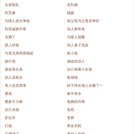
头发散乱
送礼物
吃芝麻
猫挠
与情人发生争执
叔父母与父母亲争吵
到亲戚家作客
别人家奔丧
光脚丫
与家人团聚
跟人吵架
别人鼻子流血
与表兄弟亲密相处
捡小孩
旅行包
抽血给别人
朋友剪头发
自己抱着小女孩
别人送枕头
捡假钱
有人送东西来
杯子掉在地上水撒了一
看戏
家中有水
爬参天大树
电梯的升降
自己杀猪
装死
驴拉车
变胖
打胎
男友买鞋
马桶堵了
拿别人的钱