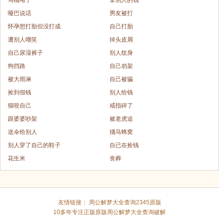
哑巴说话
男友被打
怀孕想打胎但没打成
自己打胎
遭别人嘲笑
掉头皮屑
自己尿湿裤子
别人纹身
狗挡路
自己劝架
被大雨淋
自己被骗
捡到假钱
别人给钱
猫咬自己
戒指碎了
跟婆婆吵架
被老虎追
送伞给别人
捅马蜂窝
别人穿了自己的鞋子
自已在捡钱
花生米
丧葬
友情链接：
周公解梦大全查询2345原版
10多年专注正版原版
周公解梦大全查询破解