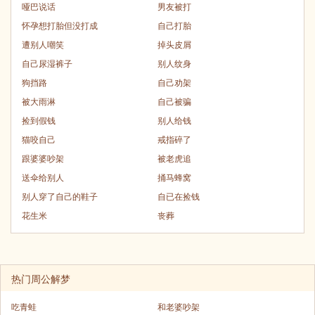
哑巴说话
男友被打
怀孕想打胎但没打成
自己打胎
遭别人嘲笑
掉头皮屑
自己尿湿裤子
别人纹身
狗挡路
自己劝架
被大雨淋
自己被骗
捡到假钱
别人给钱
猫咬自己
戒指碎了
跟婆婆吵架
被老虎追
送伞给别人
捅马蜂窝
别人穿了自己的鞋子
自已在捡钱
花生米
丧葬
热门周公解梦
吃青蛙
和老婆吵架