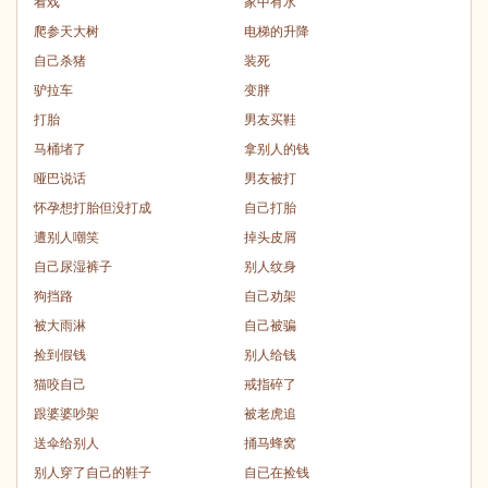
看戏
家中有水
爬参天大树
电梯的升降
自己杀猪
装死
驴拉车
变胖
打胎
男友买鞋
马桶堵了
拿别人的钱
哑巴说话
男友被打
怀孕想打胎但没打成
自己打胎
遭别人嘲笑
掉头皮屑
自己尿湿裤子
别人纹身
狗挡路
自己劝架
被大雨淋
自己被骗
捡到假钱
别人给钱
猫咬自己
戒指碎了
跟婆婆吵架
被老虎追
送伞给别人
捅马蜂窝
别人穿了自己的鞋子
自已在捡钱