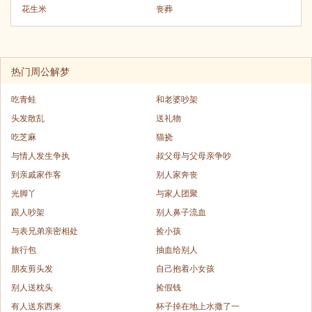
花生米
丧葬
热门周公解梦
吃青蛙
和老婆吵架
头发散乱
送礼物
吃芝麻
猫挠
与情人发生争执
叔父母与父母亲争吵
到亲戚家作客
别人家奔丧
光脚丫
与家人团聚
跟人吵架
别人鼻子流血
与表兄弟亲密相处
捡小孩
旅行包
抽血给别人
朋友剪头发
自己抱着小女孩
别人送枕头
捡假钱
有人送东西来
杯子掉在地上水撒了一