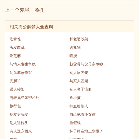
上一个梦境：
脸孔
相关周公解梦大全查询
吃青蛙
和老婆吵架
头发散乱
送礼物
吃芝麻
猫挠
与情人发生争执
叔父母与父母亲争吵
到亲戚家作客
别人家奔丧
光脚丫
与家人团聚
跟人吵架
别人鼻子流血
与表兄弟亲密相处
捡小孩
旅行包
抽血给别人
朋友剪头发
自己抱着小女孩
别人送枕头
捡假钱
有人送东西来
杯子掉在地上水撒了一