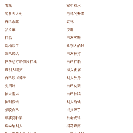
看戏
家中有水
爬参天大树
电梯的升降
自己杀猪
装死
驴拉车
变胖
打胎
男友买鞋
马桶堵了
拿别人的钱
哑巴说话
男友被打
怀孕想打胎但没打成
自己打胎
遭别人嘲笑
掉头皮屑
自己尿湿裤子
别人纹身
狗挡路
自己劝架
被大雨淋
自己被骗
捡到假钱
别人给钱
猫咬自己
戒指碎了
跟婆婆吵架
被老虎追
送伞给别人
捅马蜂窝