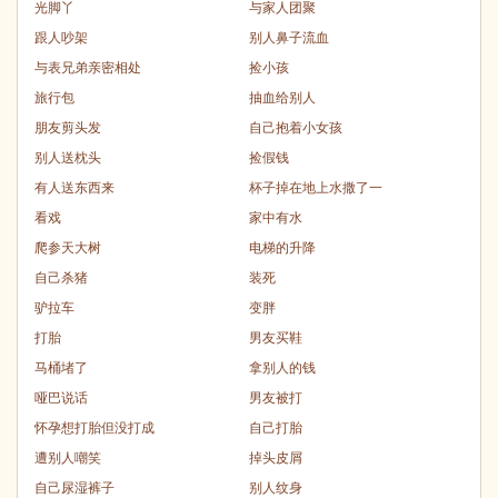
光脚丫
与家人团聚
跟人吵架
别人鼻子流血
与表兄弟亲密相处
捡小孩
旅行包
抽血给别人
朋友剪头发
自己抱着小女孩
别人送枕头
捡假钱
有人送东西来
杯子掉在地上水撒了一
看戏
家中有水
爬参天大树
电梯的升降
自己杀猪
装死
驴拉车
变胖
打胎
男友买鞋
马桶堵了
拿别人的钱
哑巴说话
男友被打
怀孕想打胎但没打成
自己打胎
遭别人嘲笑
掉头皮屑
自己尿湿裤子
别人纹身