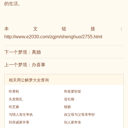
的生活。
本文链接：
http://www.e2030.com/zgjm/shenghuo/2755.html
下一个梦境：
离婚
上一个梦境：
办喜事
相关周公解梦大全查询
吃青蛙
和老婆吵架
头发散乱
送礼物
吃芝麻
猫挠
与情人发生争执
叔父母与父母亲争吵
到亲戚家作客
别人家奔丧