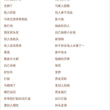
光脚丫
与家人团聚
跟人吵架
别人鼻子流血
与表兄弟亲密相处
捡小孩
旅行包
抽血给别人
朋友剪头发
自己抱着小女孩
别人送枕头
捡假钱
有人送东西来
杯子掉在地上水撒了一
看戏
家中有水
爬参天大树
电梯的升降
自己杀猪
装死
驴拉车
变胖
打胎
男友买鞋
马桶堵了
拿别人的钱
哑巴说话
男友被打
怀孕想打胎但没打成
自己打胎
遭别人嘲笑
掉头皮屑