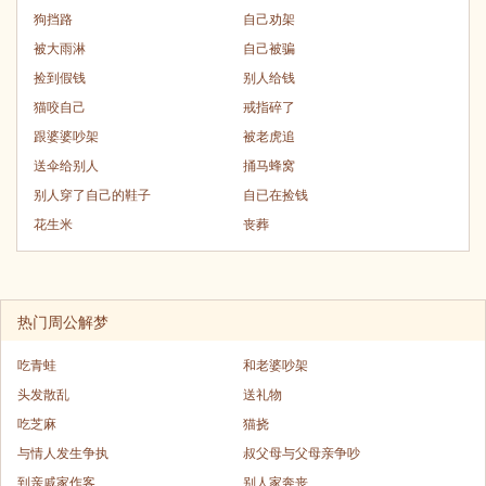
狗挡路
自己劝架
被大雨淋
自己被骗
捡到假钱
别人给钱
猫咬自己
戒指碎了
跟婆婆吵架
被老虎追
送伞给别人
捅马蜂窝
别人穿了自己的鞋子
自已在捡钱
花生米
丧葬
热门周公解梦
吃青蛙
和老婆吵架
头发散乱
送礼物
吃芝麻
猫挠
与情人发生争执
叔父母与父母亲争吵
到亲戚家作客
别人家奔丧