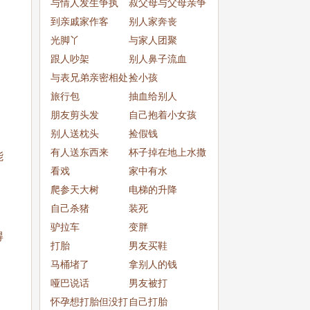
与情人发生争执
叔父母与父母亲争
到亲戚家作客
吵
别人家奔丧
光脚丫
与家人团聚
跟人吵架
别人鼻子流血
与表兄弟亲密相处
捡小孩
旅行包
抽血给别人
朋友剪头发
自己抱着小女孩
别人送枕头
捡假钱
有人送东西来
杯子掉在地上水撒
能
看戏
了一
家中有水
爬参天大树
电梯的升降
自己杀猪
装死
驴拉车
变胖
得
打胎
男友买鞋
马桶堵了
拿别人的钱
哑巴说话
男友被打
怀孕想打胎但没打
自己打胎