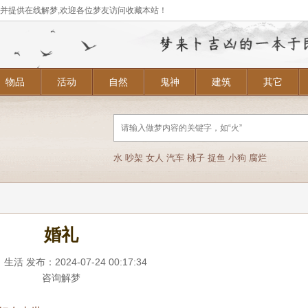
,并提供在线解梦,欢迎各位梦友访问收藏本站！
物品
活动
自然
鬼神
建筑
其它
水
吵架
女人
汽车
桃子
捉鱼
小狗
腐烂
婚礼
：
生活
发布：2024-07-24 00:17:34
咨询解梦