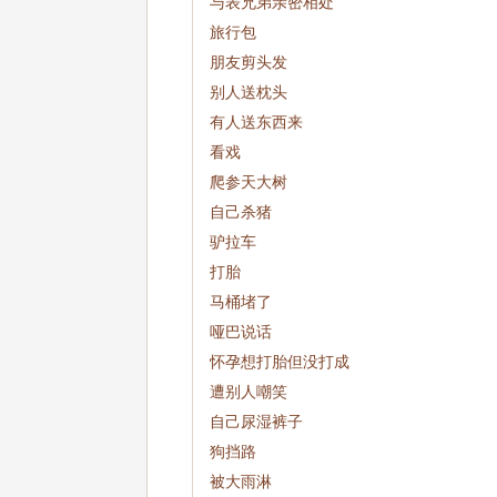
与表兄弟亲密相处
旅行包
朋友剪头发
别人送枕头
有人送东西来
看戏
爬参天大树
自己杀猪
驴拉车
打胎
马桶堵了
哑巴说话
怀孕想打胎但没打成
遭别人嘲笑
自己尿湿裤子
狗挡路
被大雨淋