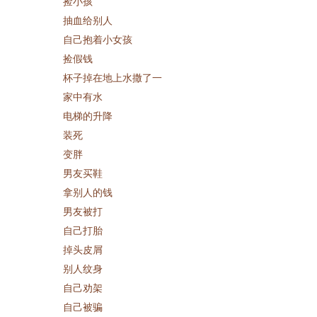
捡小孩
抽血给别人
自己抱着小女孩
捡假钱
杯子掉在地上水撒了一
家中有水
电梯的升降
装死
变胖
男友买鞋
拿别人的钱
男友被打
自己打胎
掉头皮屑
别人纹身
自己劝架
自己被骗