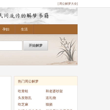
[ 周公解梦大全]
孕妇
生活
热门周公解梦
吃青蛙
和老婆吵架
头发散乱
送礼物
吃芝麻
猫挠