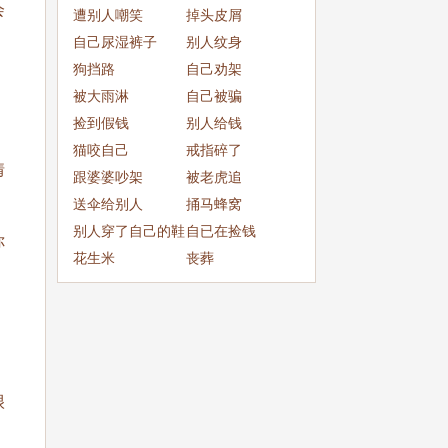
会
成
遭别人嘲笑
掉头皮屑
自己尿湿裤子
别人纹身
狗挡路
自己劝架
被大雨淋
自己被骗
捡到假钱
别人给钱
猫咬自己
戒指碎了
情
跟婆婆吵架
被老虎追
送伞给别人
捅马蜂窝
别人穿了自己的鞋
自已在捡钱
你
子
花生米
丧葬
很