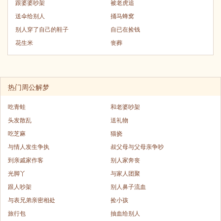
跟婆婆吵架
被老虎追
送伞给别人
捅马蜂窝
别人穿了自己的鞋子
自已在捡钱
花生米
丧葬
热门周公解梦
吃青蛙
和老婆吵架
头发散乱
送礼物
吃芝麻
猫挠
与情人发生争执
叔父母与父母亲争吵
到亲戚家作客
别人家奔丧
光脚丫
与家人团聚
跟人吵架
别人鼻子流血
与表兄弟亲密相处
捡小孩
旅行包
抽血给别人