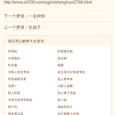
http://www.e2030.com/zgjm/shenghuo/2766.html
下一个梦境：
一见钟情
上一个梦境：
生孩子
相关周公解梦大全查询
吃青蛙
和老婆吵架
头发散乱
送礼物
吃芝麻
猫挠
与情人发生争执
叔父母与父母亲争吵
到亲戚家作客
别人家奔丧
光脚丫
与家人团聚
跟人吵架
别人鼻子流血
与表兄弟亲密相处
捡小孩
旅行包
抽血给别人
朋友剪头发
自己抱着小女孩