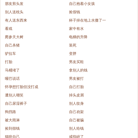
朋友剪头发
自己抱着小女孩
别人送枕头
捡假钱
有人送东西来
杯子掉在地上水撒了一
看戏
家中有水
爬参天大树
电梯的升降
自己杀猪
装死
驴拉车
变胖
打胎
男友买鞋
马桶堵了
拿别人的钱
哑巴说话
男友被打
怀孕想打胎但没打成
自己打胎
遭别人嘲笑
掉头皮屑
自己尿湿裤子
别人纹身
狗挡路
自己劝架
被大雨淋
自己被骗
捡到假钱
别人给钱
猫咬自己
戒指碎了