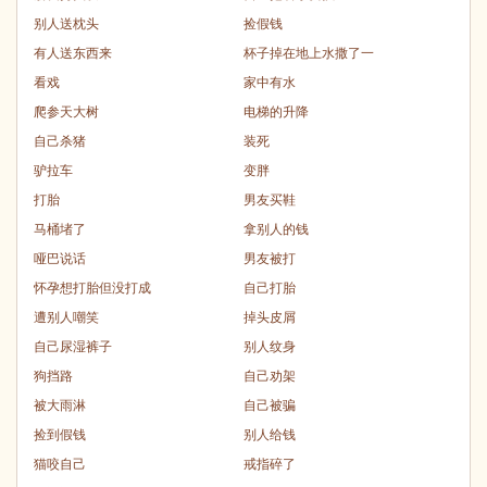
别人送枕头
捡假钱
有人送东西来
杯子掉在地上水撒了一
看戏
家中有水
爬参天大树
电梯的升降
自己杀猪
装死
驴拉车
变胖
打胎
男友买鞋
马桶堵了
拿别人的钱
哑巴说话
男友被打
怀孕想打胎但没打成
自己打胎
遭别人嘲笑
掉头皮屑
自己尿湿裤子
别人纹身
狗挡路
自己劝架
被大雨淋
自己被骗
捡到假钱
别人给钱
猫咬自己
戒指碎了