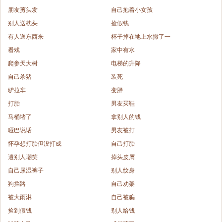
朋友剪头发
自己抱着小女孩
别人送枕头
捡假钱
有人送东西来
杯子掉在地上水撒了一
看戏
家中有水
爬参天大树
电梯的升降
自己杀猪
装死
驴拉车
变胖
打胎
男友买鞋
马桶堵了
拿别人的钱
哑巴说话
男友被打
怀孕想打胎但没打成
自己打胎
遭别人嘲笑
掉头皮屑
自己尿湿裤子
别人纹身
狗挡路
自己劝架
被大雨淋
自己被骗
捡到假钱
别人给钱