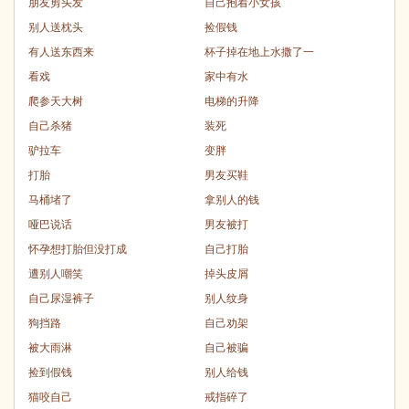
朋友剪头发
自己抱着小女孩
别人送枕头
捡假钱
有人送东西来
杯子掉在地上水撒了一
看戏
家中有水
爬参天大树
电梯的升降
自己杀猪
装死
驴拉车
变胖
打胎
男友买鞋
马桶堵了
拿别人的钱
哑巴说话
男友被打
怀孕想打胎但没打成
自己打胎
遭别人嘲笑
掉头皮屑
自己尿湿裤子
别人纹身
狗挡路
自己劝架
被大雨淋
自己被骗
捡到假钱
别人给钱
猫咬自己
戒指碎了