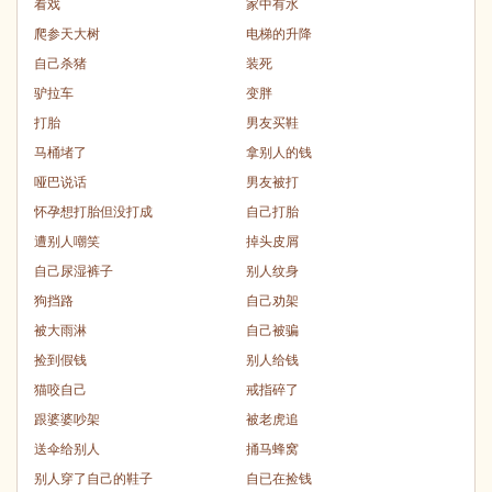
看戏
家中有水
爬参天大树
电梯的升降
自己杀猪
装死
驴拉车
变胖
打胎
男友买鞋
马桶堵了
拿别人的钱
哑巴说话
男友被打
怀孕想打胎但没打成
自己打胎
遭别人嘲笑
掉头皮屑
自己尿湿裤子
别人纹身
狗挡路
自己劝架
被大雨淋
自己被骗
捡到假钱
别人给钱
猫咬自己
戒指碎了
跟婆婆吵架
被老虎追
送伞给别人
捅马蜂窝
别人穿了自己的鞋子
自已在捡钱