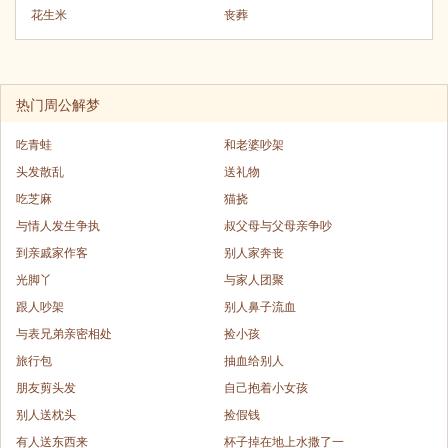
花生米
丧葬
热门周公解梦
吃青蛙
和老婆吵架
头发散乱
送礼物
吃芝麻
猫挠
与情人发生争执
叔父母与父母亲争吵
到亲戚家作客
别人家奔丧
光脚丫
与家人团聚
跟人吵架
别人鼻子流血
与表兄弟亲密相处
捡小孩
旅行包
抽血给别人
朋友剪头发
自己抱着小女孩
别人送枕头
捡假钱
有人送东西来
杯子掉在地上水撒了一