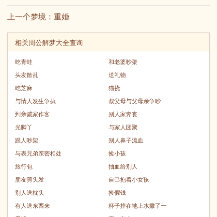
上一个梦境：
重婚
相关周公解梦大全查询
吃青蛙
和老婆吵架
头发散乱
送礼物
吃芝麻
猫挠
与情人发生争执
叔父母与父母亲争吵
到亲戚家作客
别人家奔丧
光脚丫
与家人团聚
跟人吵架
别人鼻子流血
与表兄弟亲密相处
捡小孩
旅行包
抽血给别人
朋友剪头发
自己抱着小女孩
别人送枕头
捡假钱
有人送东西来
杯子掉在地上水撒了一