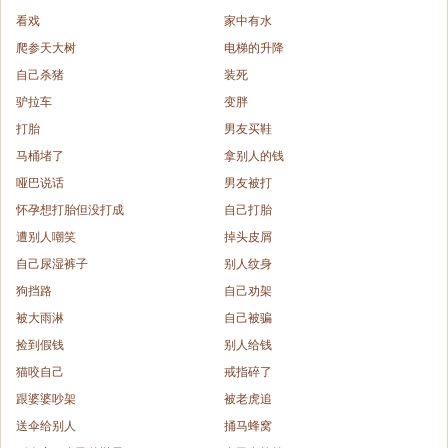
看戏
家中有水
爬参天大树
电梯的升降
自己杀猪
装死
驴拉车
变胖
打胎
男友买鞋
马桶堵了
拿别人的钱
哑巴说话
男友被打
怀孕想打胎但没打成
自己打胎
遭别人嘲笑
掉头皮屑
自己尿湿裤子
别人纹身
狗挡路
自己劝架
被大雨淋
自己被骗
捡到假钱
别人给钱
猫咬自己
戒指碎了
跟婆婆吵架
被老虎追
送伞给别人
捅马蜂窝