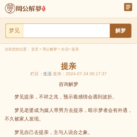
梦见
当前您的位置：
首页
>
周公解梦
>
生活
> 提亲
提亲
栏目：
生活
发布：2024-07-24 00:17:37
咨询解梦
梦见提亲，不祥之兆，预示着感情会遇到波折。
梦见老婆成为媒人带男方去提亲，暗示梦者会有外遇，
不久被家人发现。
梦见自己去提亲，主与人说合之象。