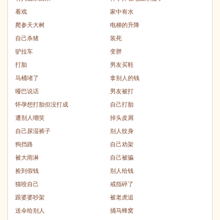
看戏
家中有水
爬参天大树
电梯的升降
自己杀猪
装死
驴拉车
变胖
打胎
男友买鞋
马桶堵了
拿别人的钱
哑巴说话
男友被打
怀孕想打胎但没打成
自己打胎
遭别人嘲笑
掉头皮屑
自己尿湿裤子
别人纹身
狗挡路
自己劝架
被大雨淋
自己被骗
捡到假钱
别人给钱
猫咬自己
戒指碎了
跟婆婆吵架
被老虎追
送伞给别人
捅马蜂窝