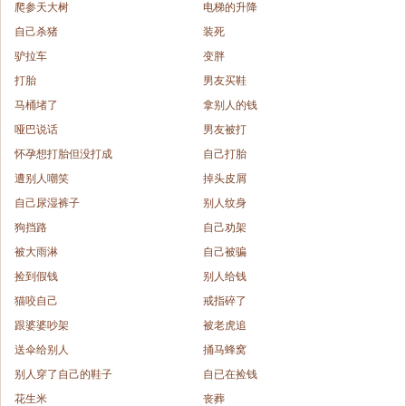
爬参天大树
电梯的升降
自己杀猪
装死
驴拉车
变胖
打胎
男友买鞋
马桶堵了
拿别人的钱
哑巴说话
男友被打
怀孕想打胎但没打成
自己打胎
遭别人嘲笑
掉头皮屑
自己尿湿裤子
别人纹身
狗挡路
自己劝架
被大雨淋
自己被骗
捡到假钱
别人给钱
猫咬自己
戒指碎了
跟婆婆吵架
被老虎追
送伞给别人
捅马蜂窝
别人穿了自己的鞋子
自已在捡钱
花生米
丧葬