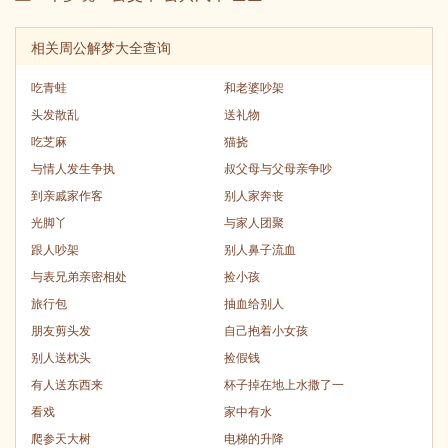
相关周公解梦大全查询
吃青蛙
和老婆吵架
头发散乱
送礼物
吃芝麻
猫挠
与情人发生争执
叔父母与父母亲争吵
到亲戚家作客
别人家奔丧
光脚丫
与家人团聚
跟人吵架
别人鼻子流血
与表兄弟亲密相处
捡小孩
旅行包
抽血给别人
朋友剪头发
自己抱着小女孩
别人送枕头
捡假钱
有人送东西来
杯子掉在地上水撒了一
看戏
家中有水
爬参天大树
电梯的升降