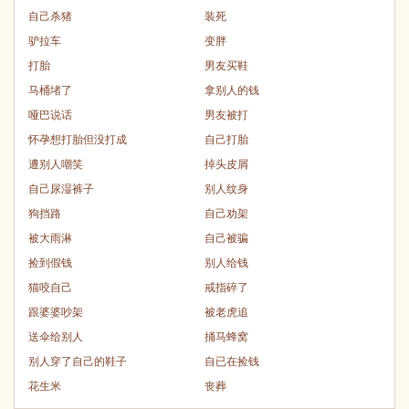
自己杀猪
装死
驴拉车
变胖
打胎
男友买鞋
马桶堵了
拿别人的钱
哑巴说话
男友被打
怀孕想打胎但没打成
自己打胎
遭别人嘲笑
掉头皮屑
自己尿湿裤子
别人纹身
狗挡路
自己劝架
被大雨淋
自己被骗
捡到假钱
别人给钱
猫咬自己
戒指碎了
跟婆婆吵架
被老虎追
送伞给别人
捅马蜂窝
别人穿了自己的鞋子
自已在捡钱
花生米
丧葬