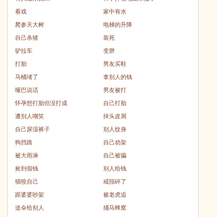
看戏
家中有水
爬参天大树
电梯的升降
自己杀猪
装死
驴拉车
变胖
打胎
男友买鞋
马桶堵了
拿别人的钱
哑巴说话
男友被打
怀孕想打胎但没打成
自己打胎
遭别人嘲笑
掉头皮屑
自己尿湿裤子
别人纹身
狗挡路
自己劝架
被大雨淋
自己被骗
捡到假钱
别人给钱
猫咬自己
戒指碎了
跟婆婆吵架
被老虎追
送伞给别人
捅马蜂窝