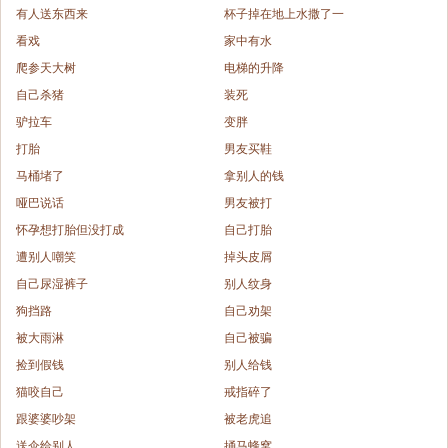
有人送东西来
杯子掉在地上水撒了一
看戏
家中有水
爬参天大树
电梯的升降
自己杀猪
装死
驴拉车
变胖
打胎
男友买鞋
马桶堵了
拿别人的钱
哑巴说话
男友被打
怀孕想打胎但没打成
自己打胎
遭别人嘲笑
掉头皮屑
自己尿湿裤子
别人纹身
狗挡路
自己劝架
被大雨淋
自己被骗
捡到假钱
别人给钱
猫咬自己
戒指碎了
跟婆婆吵架
被老虎追
送伞给别人
捅马蜂窝