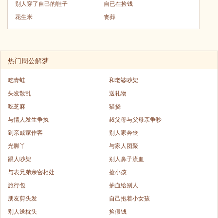
别人穿了自己的鞋子
自已在捡钱
花生米
丧葬
热门周公解梦
吃青蛙
和老婆吵架
头发散乱
送礼物
吃芝麻
猫挠
与情人发生争执
叔父母与父母亲争吵
到亲戚家作客
别人家奔丧
光脚丫
与家人团聚
跟人吵架
别人鼻子流血
与表兄弟亲密相处
捡小孩
旅行包
抽血给别人
朋友剪头发
自己抱着小女孩
别人送枕头
捡假钱