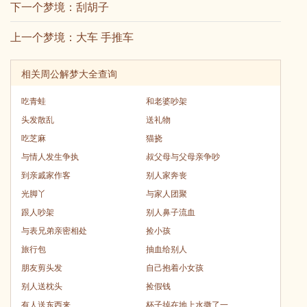
下一个梦境：
刮胡子
上一个梦境：
大车 手推车
相关周公解梦大全查询
吃青蛙
和老婆吵架
头发散乱
送礼物
吃芝麻
猫挠
与情人发生争执
叔父母与父母亲争吵
到亲戚家作客
别人家奔丧
光脚丫
与家人团聚
跟人吵架
别人鼻子流血
与表兄弟亲密相处
捡小孩
旅行包
抽血给别人
朋友剪头发
自己抱着小女孩
别人送枕头
捡假钱
有人送东西来
杯子掉在地上水撒了一