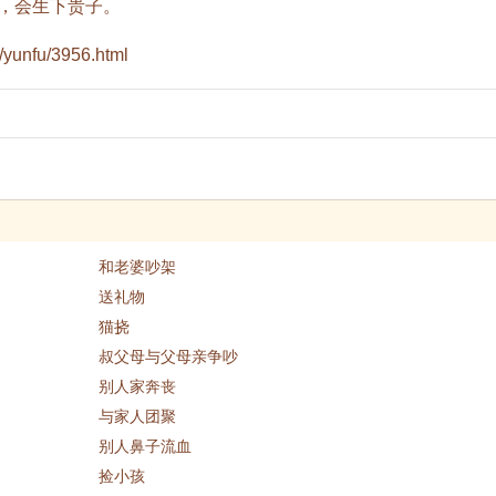
，会生下贵子。
/yunfu/3956.html
和老婆吵架
送礼物
猫挠
叔父母与父母亲争吵
别人家奔丧
与家人团聚
别人鼻子流血
捡小孩