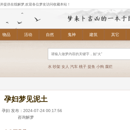
,并提供在线解梦,欢迎各位梦友访问收藏本站！
物品
活动
自然
鬼神
建筑
其它
水
吵架
女人
汽车
桃子
捉鱼
小狗
腐烂
孕妇梦见泥土
：
孕妇
发布：2024-07-24 00:17:56
咨询解梦