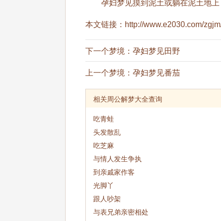
孕妇梦见摸到泥土或躺在泥土地上
本文链接：
http://www.e2030.com/zgjm
下一个梦境：
孕妇梦见田野
上一个梦境：
孕妇梦见番茄
相关周公解梦大全查询
吃青蛙
头发散乱
吃芝麻
与情人发生争执
到亲戚家作客
光脚丫
跟人吵架
与表兄弟亲密相处