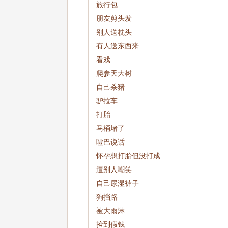
旅行包
朋友剪头发
别人送枕头
有人送东西来
看戏
爬参天大树
自己杀猪
驴拉车
打胎
马桶堵了
哑巴说话
怀孕想打胎但没打成
遭别人嘲笑
自己尿湿裤子
狗挡路
被大雨淋
捡到假钱