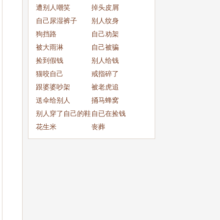
成
遭别人嘲笑
掉头皮屑
自己尿湿裤子
别人纹身
狗挡路
自己劝架
被大雨淋
自己被骗
捡到假钱
别人给钱
猫咬自己
戒指碎了
跟婆婆吵架
被老虎追
送伞给别人
捅马蜂窝
别人穿了自己的鞋
自已在捡钱
子
花生米
丧葬