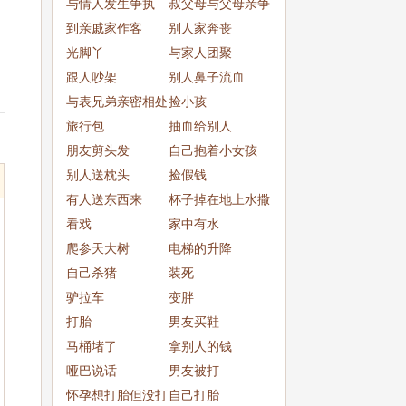
与情人发生争执
叔父母与父母亲争
到亲戚家作客
吵
别人家奔丧
光脚丫
与家人团聚
跟人吵架
别人鼻子流血
与表兄弟亲密相处
捡小孩
旅行包
抽血给别人
朋友剪头发
自己抱着小女孩
别人送枕头
捡假钱
有人送东西来
杯子掉在地上水撒
看戏
了一
家中有水
爬参天大树
电梯的升降
自己杀猪
装死
驴拉车
变胖
打胎
男友买鞋
马桶堵了
拿别人的钱
哑巴说话
男友被打
怀孕想打胎但没打
自己打胎