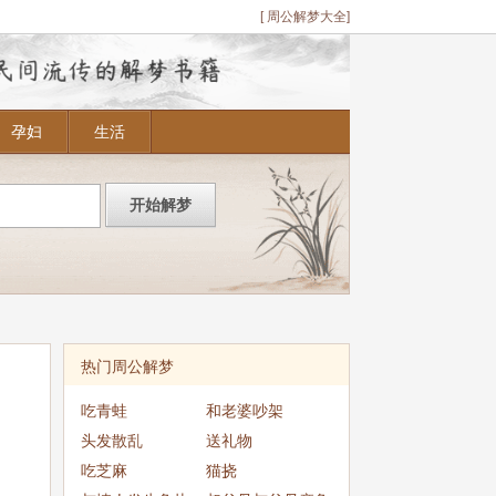
[ 周公解梦大全]
孕妇
生活
热门周公解梦
吃青蛙
和老婆吵架
头发散乱
送礼物
吃芝麻
猫挠