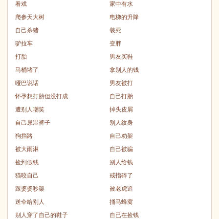
看戏
家中有水
爬参天大树
电梯的升降
自己杀猪
装死
驴拉车
变胖
打胎
男友买鞋
马桶堵了
拿别人的钱
哑巴说话
男友被打
怀孕想打胎但没打成
自己打胎
遭别人嘲笑
掉头皮屑
自己尿湿裤子
别人纹身
狗挡路
自己劝架
被大雨淋
自己被骗
捡到假钱
别人给钱
猫咬自己
戒指碎了
跟婆婆吵架
被老虎追
送伞给别人
捅马蜂窝
别人穿了自己的鞋子
自已在捡钱