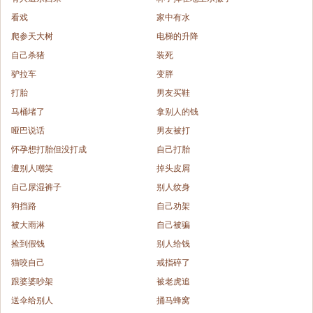
看戏
家中有水
爬参天大树
电梯的升降
自己杀猪
装死
驴拉车
变胖
打胎
男友买鞋
马桶堵了
拿别人的钱
哑巴说话
男友被打
怀孕想打胎但没打成
自己打胎
遭别人嘲笑
掉头皮屑
自己尿湿裤子
别人纹身
狗挡路
自己劝架
被大雨淋
自己被骗
捡到假钱
别人给钱
猫咬自己
戒指碎了
跟婆婆吵架
被老虎追
送伞给别人
捅马蜂窝