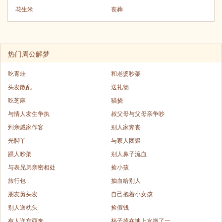
花生米
丧葬
热门周公解梦
吃青蛙
和老婆吵架
头发散乱
送礼物
吃芝麻
猫挠
与情人发生争执
叔父母与父母亲争吵
到亲戚家作客
别人家奔丧
光脚丫
与家人团聚
跟人吵架
别人鼻子流血
与表兄弟亲密相处
捡小孩
旅行包
抽血给别人
朋友剪头发
自己抱着小女孩
别人送枕头
捡假钱
有人送东西来
杯子掉在地上水撒了一