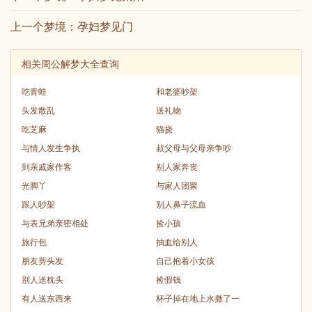
上一个梦境：
孕妇梦见门
相关周公解梦大全查询
吃青蛙
和老婆吵架
头发散乱
送礼物
吃芝麻
猫挠
与情人发生争执
叔父母与父母亲争吵
到亲戚家作客
别人家奔丧
光脚丫
与家人团聚
跟人吵架
别人鼻子流血
与表兄弟亲密相处
捡小孩
旅行包
抽血给别人
朋友剪头发
自己抱着小女孩
别人送枕头
捡假钱
有人送东西来
杯子掉在地上水撒了一