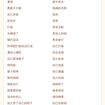
看戏
家中有水
爬参天大树
电梯的升降
自己杀猪
装死
驴拉车
变胖
打胎
男友买鞋
马桶堵了
拿别人的钱
哑巴说话
男友被打
怀孕想打胎但没打成
自己打胎
遭别人嘲笑
掉头皮屑
自己尿湿裤子
别人纹身
狗挡路
自己劝架
被大雨淋
自己被骗
捡到假钱
别人给钱
猫咬自己
戒指碎了
跟婆婆吵架
被老虎追
送伞给别人
捅马蜂窝
别人穿了自己的鞋子
自已在捡钱