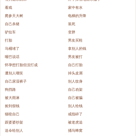
看戏
家中有水
爬参天大树
电梯的升降
自己杀猪
装死
驴拉车
变胖
打胎
男友买鞋
马桶堵了
拿别人的钱
哑巴说话
男友被打
怀孕想打胎但没打成
自己打胎
遭别人嘲笑
掉头皮屑
自己尿湿裤子
别人纹身
狗挡路
自己劝架
被大雨淋
自己被骗
捡到假钱
别人给钱
猫咬自己
戒指碎了
跟婆婆吵架
被老虎追
送伞给别人
捅马蜂窝