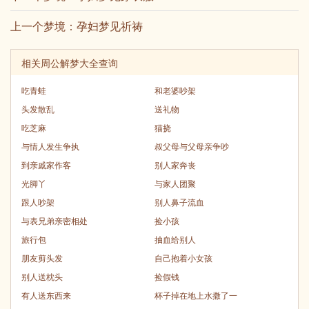
上一个梦境：
孕妇梦见祈祷
相关周公解梦大全查询
吃青蛙
和老婆吵架
头发散乱
送礼物
吃芝麻
猫挠
与情人发生争执
叔父母与父母亲争吵
到亲戚家作客
别人家奔丧
光脚丫
与家人团聚
跟人吵架
别人鼻子流血
与表兄弟亲密相处
捡小孩
旅行包
抽血给别人
朋友剪头发
自己抱着小女孩
别人送枕头
捡假钱
有人送东西来
杯子掉在地上水撒了一