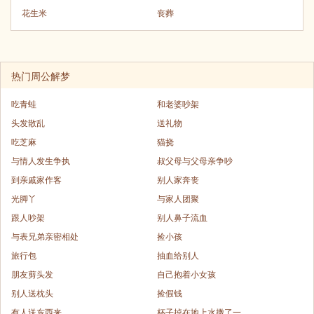
花生米
丧葬
热门周公解梦
吃青蛙
和老婆吵架
头发散乱
送礼物
吃芝麻
猫挠
与情人发生争执
叔父母与父母亲争吵
到亲戚家作客
别人家奔丧
光脚丫
与家人团聚
跟人吵架
别人鼻子流血
与表兄弟亲密相处
捡小孩
旅行包
抽血给别人
朋友剪头发
自己抱着小女孩
别人送枕头
捡假钱
有人送东西来
杯子掉在地上水撒了一