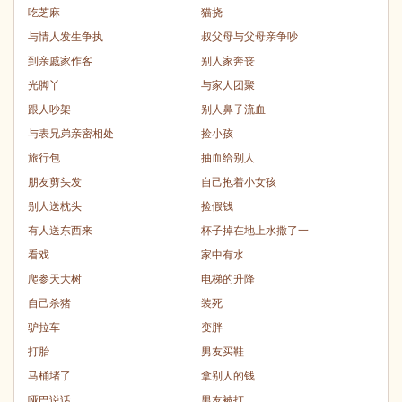
吃芝麻
猫挠
与情人发生争执
叔父母与父母亲争吵
到亲戚家作客
别人家奔丧
光脚丫
与家人团聚
跟人吵架
别人鼻子流血
与表兄弟亲密相处
捡小孩
旅行包
抽血给别人
朋友剪头发
自己抱着小女孩
别人送枕头
捡假钱
有人送东西来
杯子掉在地上水撒了一
看戏
家中有水
爬参天大树
电梯的升降
自己杀猪
装死
驴拉车
变胖
打胎
男友买鞋
马桶堵了
拿别人的钱
哑巴说话
男友被打