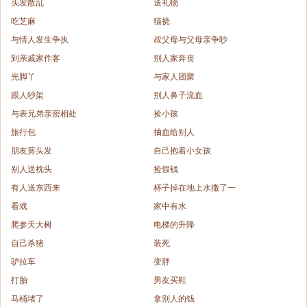
头发散乱
送礼物
吃芝麻
猫挠
与情人发生争执
叔父母与父母亲争吵
到亲戚家作客
别人家奔丧
光脚丫
与家人团聚
跟人吵架
别人鼻子流血
与表兄弟亲密相处
捡小孩
旅行包
抽血给别人
朋友剪头发
自己抱着小女孩
别人送枕头
捡假钱
有人送东西来
杯子掉在地上水撒了一
看戏
家中有水
爬参天大树
电梯的升降
自己杀猪
装死
驴拉车
变胖
打胎
男友买鞋
马桶堵了
拿别人的钱