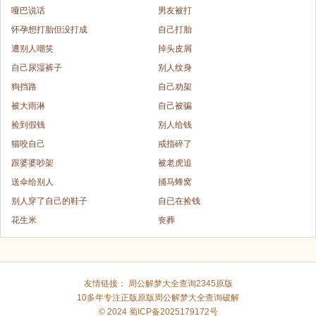
哑巴说话
男友被打
怀孕想打胎但没打成
自己打胎
遭别人嘲笑
掉头皮屑
自己尿湿裤子
别人纹身
狗挡路
自己劝架
被大雨淋
自己被骗
捡到假钱
别人给钱
猫咬自己
戒指碎了
跟婆婆吵架
被老虎追
送伞给别人
捅马蜂窝
别人穿了自己的鞋子
自已在捡钱
花生米
丧葬
友情链接：
周公解梦大全查询2345原版
10多年专注正版原版
周公解梦大全查询破解
© 2024
蜀ICP备2025179172号