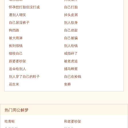
怀孕想打胎但没打成
自己打胎
遭别人嘲笑
掉头皮屑
自己尿湿裤子
别人纹身
狗挡路
自己劝架
被大雨淋
自己被骗
捡到假钱
别人给钱
猫咬自己
戒指碎了
跟婆婆吵架
被老虎追
送伞给别人
捅马蜂窝
别人穿了自己的鞋子
自已在捡钱
花生米
丧葬
热门周公解梦
吃青蛙
和老婆吵架