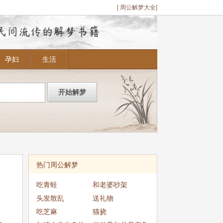
[ 周公解梦大全]
孕妇
生活
热门周公解梦
吃青蛙
和老婆吵架
头发散乱
送礼物
吃芝麻
猫挠