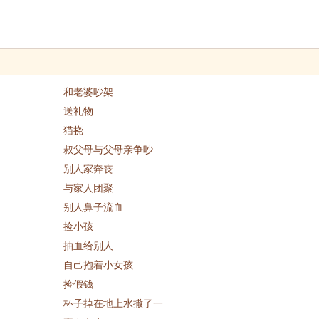
和老婆吵架
送礼物
猫挠
叔父母与父母亲争吵
别人家奔丧
与家人团聚
别人鼻子流血
捡小孩
抽血给别人
自己抱着小女孩
捡假钱
杯子掉在地上水撒了一