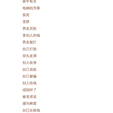
家中有水
电梯的升降
装死
变胖
男友买鞋
拿别人的钱
男友被打
自己打胎
掉头皮屑
别人纹身
自己劝架
自己被骗
别人给钱
戒指碎了
被老虎追
捅马蜂窝
自已在捡钱