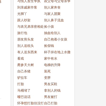
与情人发生争执
叔父母与父母亲争
感
到亲戚家作客
吵
别人家奔丧
光脚丫
与家人团聚
跟人吵架
别人鼻子流血
与表兄弟亲密相处
捡小孩
旅行包
抽血给别人
朋友剪头发
自己抱着小女孩
别人送枕头
捡假钱
有人送东西来
杯子掉在地上水撒
看戏
了一
家中有水
爬参天大树
电梯的升降
自己杀猪
装死
驴拉车
变胖
打胎
男友买鞋
马桶堵了
拿别人的钱
哑巴说话
男友被打
怀孕想打胎但没打
自己打胎