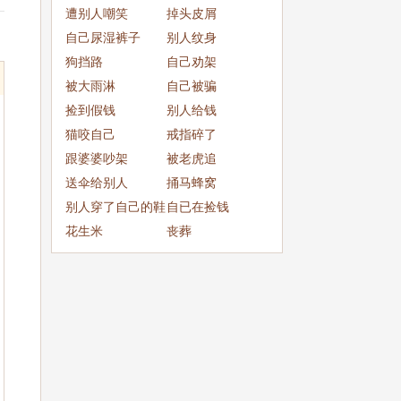
成
遭别人嘲笑
掉头皮屑
自己尿湿裤子
别人纹身
狗挡路
自己劝架
被大雨淋
自己被骗
捡到假钱
别人给钱
猫咬自己
戒指碎了
跟婆婆吵架
被老虎追
送伞给别人
捅马蜂窝
别人穿了自己的鞋
自已在捡钱
子
花生米
丧葬