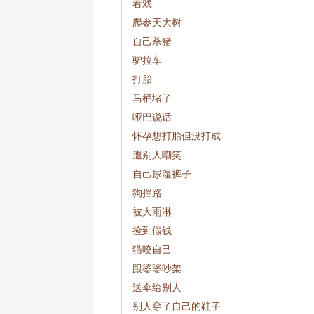
看戏
爬参天大树
自己杀猪
驴拉车
打胎
马桶堵了
哑巴说话
怀孕想打胎但没打成
遭别人嘲笑
自己尿湿裤子
狗挡路
被大雨淋
捡到假钱
猫咬自己
跟婆婆吵架
送伞给别人
别人穿了自己的鞋子