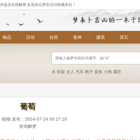
,并提供在线解梦,欢迎各位梦友访问收藏本站！
物品
活动
自然
鬼神
建筑
其它
水
吵架
女人
汽车
桃子
捉鱼
小狗
腐烂
葡萄
：
植物
发布：2024-07-24 00:17:18
咨询解梦