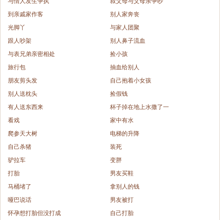
与情人发生争执
叔父母与父母亲争吵
到亲戚家作客
别人家奔丧
光脚丫
与家人团聚
跟人吵架
别人鼻子流血
与表兄弟亲密相处
捡小孩
旅行包
抽血给别人
朋友剪头发
自己抱着小女孩
别人送枕头
捡假钱
有人送东西来
杯子掉在地上水撒了一
看戏
家中有水
爬参天大树
电梯的升降
自己杀猪
装死
驴拉车
变胖
打胎
男友买鞋
马桶堵了
拿别人的钱
哑巴说话
男友被打
怀孕想打胎但没打成
自己打胎