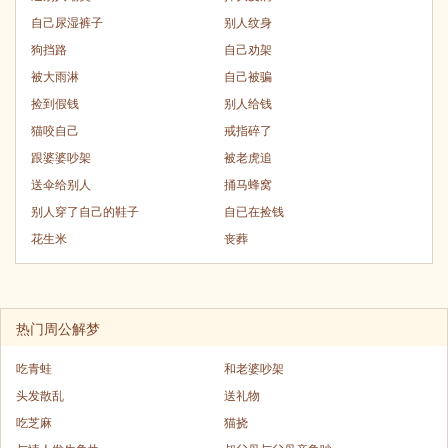
自己尿湿裤子
别人纹身
狗挡路
自己劝架
被大雨淋
自己被骗
捡到假钱
别人给钱
猫咬自己
戒指碎了
跟婆婆吵架
被老虎追
送伞给别人
捅马蜂窝
别人穿了自己的鞋子
自已在捡钱
花生米
丧葬
热门周公解梦
吃青蛙
和老婆吵架
头发散乱
送礼物
吃芝麻
猫挠