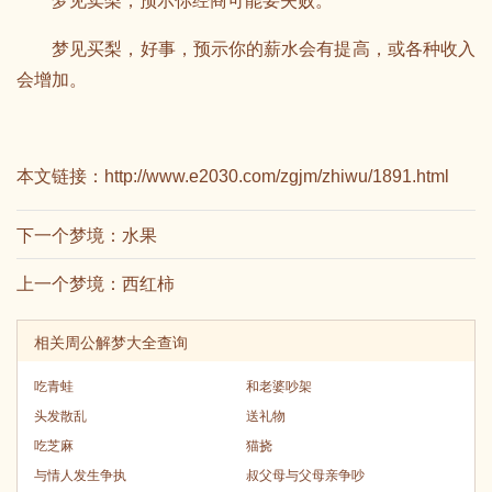
梦见卖梨，预示你经商可能要失败。
梦见买梨，好事，预示你的薪水会有提高，或各种收入
会增加。
本文链接：
http://www.e2030.com/zgjm/zhiwu/1891.html
下一个梦境：
水果
上一个梦境：
西红柿
相关周公解梦大全查询
吃青蛙
和老婆吵架
头发散乱
送礼物
吃芝麻
猫挠
与情人发生争执
叔父母与父母亲争吵