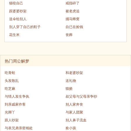
猫咬自己
戒指碎了
跟婆婆吵架
被老虎追
送伞给别人
捅马蜂窝
别人穿了自己的鞋子
自已在捡钱
花生米
丧葬
热门周公解梦
吃青蛙
和老婆吵架
头发散乱
送礼物
吃芝麻
猫挠
与情人发生争执
叔父母与父母亲争吵
到亲戚家作客
别人家奔丧
光脚丫
与家人团聚
跟人吵架
别人鼻子流血
与表兄弟亲密相处
捡小孩