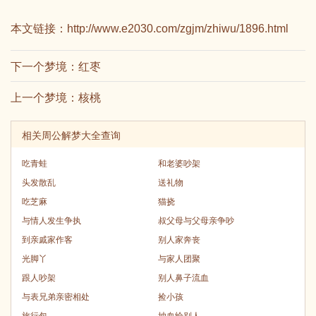
本文链接：
http://www.e2030.com/zgjm/zhiwu/1896.html
下一个梦境：
红枣
上一个梦境：
核桃
相关周公解梦大全查询
吃青蛙
和老婆吵架
头发散乱
送礼物
吃芝麻
猫挠
与情人发生争执
叔父母与父母亲争吵
到亲戚家作客
别人家奔丧
光脚丫
与家人团聚
跟人吵架
别人鼻子流血
与表兄弟亲密相处
捡小孩
旅行包
抽血给别人