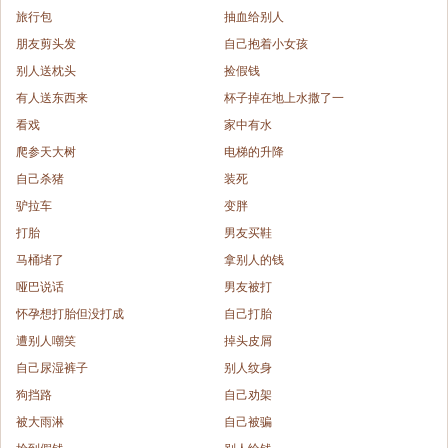
旅行包
抽血给别人
朋友剪头发
自己抱着小女孩
别人送枕头
捡假钱
有人送东西来
杯子掉在地上水撒了一
看戏
家中有水
爬参天大树
电梯的升降
自己杀猪
装死
驴拉车
变胖
打胎
男友买鞋
马桶堵了
拿别人的钱
哑巴说话
男友被打
怀孕想打胎但没打成
自己打胎
遭别人嘲笑
掉头皮屑
自己尿湿裤子
别人纹身
狗挡路
自己劝架
被大雨淋
自己被骗