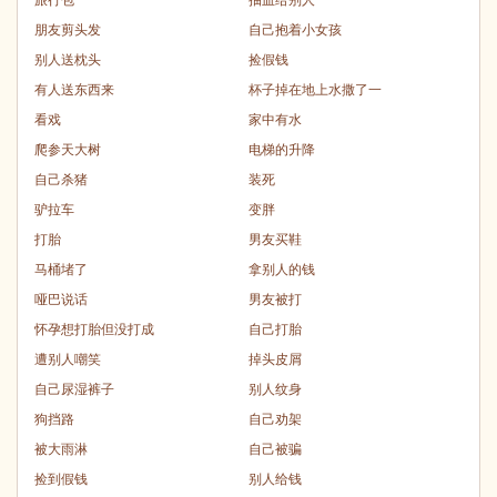
朋友剪头发
自己抱着小女孩
别人送枕头
捡假钱
有人送东西来
杯子掉在地上水撒了一
看戏
家中有水
爬参天大树
电梯的升降
自己杀猪
装死
驴拉车
变胖
打胎
男友买鞋
马桶堵了
拿别人的钱
哑巴说话
男友被打
怀孕想打胎但没打成
自己打胎
遭别人嘲笑
掉头皮屑
自己尿湿裤子
别人纹身
狗挡路
自己劝架
被大雨淋
自己被骗
捡到假钱
别人给钱