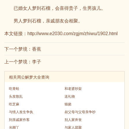
已婚女人梦到石榴，会喜得贵子，生男孩儿。
男人梦到石榴，亲戚朋友会相聚。
本文链接：
http://www.e2030.com/zgjm/zhiwu/1902.html
下一个梦境：
香蕉
上一个梦境：
李子
相关周公解梦大全查询
吃青蛙
和老婆吵架
头发散乱
送礼物
吃芝麻
猫挠
与情人发生争执
叔父母与父母亲争吵
到亲戚家作客
别人家奔丧
光脚丫
与家人团聚