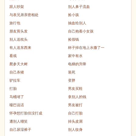
跟人吵架
别人鼻子流血
与表兄弟亲密相处
捡小孩
旅行包
抽血给别人
朋友剪头发
自己抱着小女孩
别人送枕头
捡假钱
有人送东西来
杯子掉在地上水撒了一
看戏
家中有水
爬参天大树
电梯的升降
自己杀猪
装死
驴拉车
变胖
打胎
男友买鞋
马桶堵了
拿别人的钱
哑巴说话
男友被打
怀孕想打胎但没打成
自己打胎
遭别人嘲笑
掉头皮屑
自己尿湿裤子
别人纹身