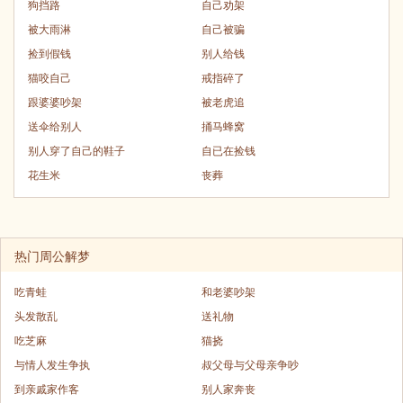
狗挡路
自己劝架
被大雨淋
自己被骗
捡到假钱
别人给钱
猫咬自己
戒指碎了
跟婆婆吵架
被老虎追
送伞给别人
捅马蜂窝
别人穿了自己的鞋子
自已在捡钱
花生米
丧葬
热门周公解梦
吃青蛙
和老婆吵架
头发散乱
送礼物
吃芝麻
猫挠
与情人发生争执
叔父母与父母亲争吵
到亲戚家作客
别人家奔丧