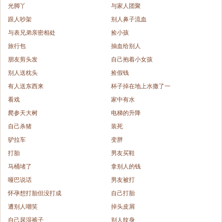
光脚丫
与家人团聚
跟人吵架
别人鼻子流血
与表兄弟亲密相处
捡小孩
旅行包
抽血给别人
朋友剪头发
自己抱着小女孩
别人送枕头
捡假钱
有人送东西来
杯子掉在地上水撒了一
看戏
家中有水
爬参天大树
电梯的升降
自己杀猪
装死
驴拉车
变胖
打胎
男友买鞋
马桶堵了
拿别人的钱
哑巴说话
男友被打
怀孕想打胎但没打成
自己打胎
遭别人嘲笑
掉头皮屑
自己尿湿裤子
别人纹身