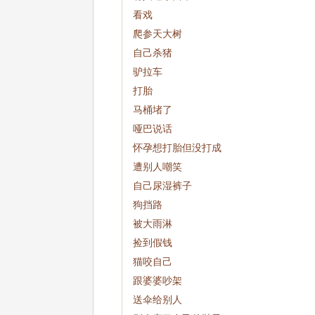
看戏
爬参天大树
自己杀猪
驴拉车
打胎
马桶堵了
哑巴说话
怀孕想打胎但没打成
遭别人嘲笑
自己尿湿裤子
狗挡路
被大雨淋
捡到假钱
猫咬自己
跟婆婆吵架
送伞给别人