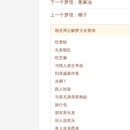
下一个梦境：
蓖麻油
上一个梦境：
椰子
相关周公解梦大全查询
吃青蛙
头发散乱
吃芝麻
与情人发生争执
到亲戚家作客
光脚丫
跟人吵架
与表兄弟亲密相处
旅行包
朋友剪头发
别人送枕头
有人送东西来