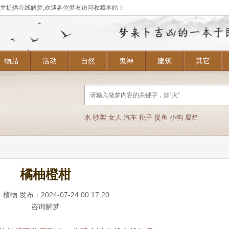
,并提供在线解梦,欢迎各位梦友访问收藏本站！
物品
活动
自然
鬼神
建筑
其它
水
吵架
女人
汽车
桃子
捉鱼
小狗
腐烂
橘柚橙柑
：
植物
发布：2024-07-24 00:17:20
咨询解梦