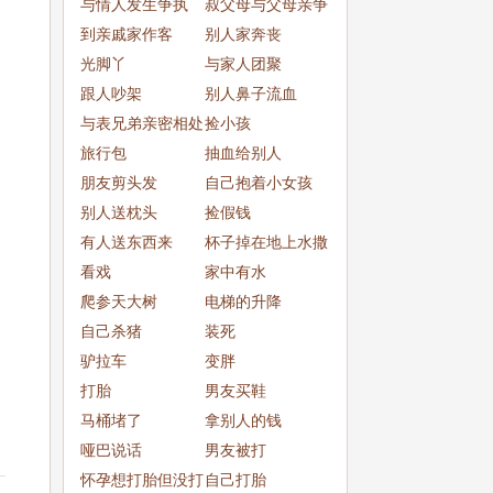
与情人发生争执
叔父母与父母亲争
到亲戚家作客
吵
别人家奔丧
光脚丫
与家人团聚
跟人吵架
别人鼻子流血
与表兄弟亲密相处
捡小孩
旅行包
抽血给别人
朋友剪头发
自己抱着小女孩
别人送枕头
捡假钱
有人送东西来
杯子掉在地上水撒
看戏
了一
家中有水
爬参天大树
电梯的升降
自己杀猪
装死
驴拉车
变胖
打胎
男友买鞋
马桶堵了
拿别人的钱
哑巴说话
男友被打
怀孕想打胎但没打
自己打胎