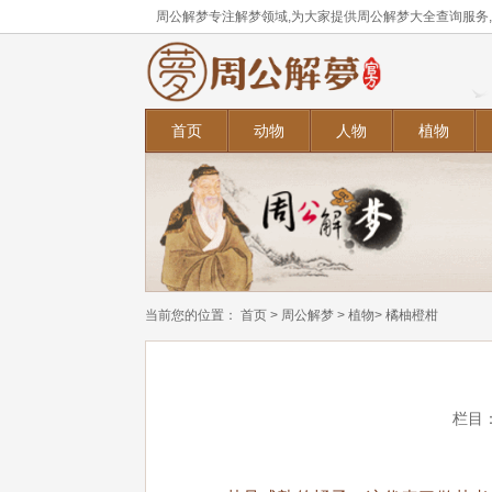
周公解梦专注解梦领域,为大家提供周公解梦大全查询服务
首页
动物
人物
植物
当前您的位置：
首页
>
周公解梦
>
植物
> 橘柚橙柑
栏目