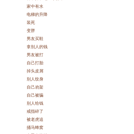
家中有水
电梯的升降
装死
变胖
男友买鞋
拿别人的钱
男友被打
自己打胎
掉头皮屑
别人纹身
自己劝架
自己被骗
别人给钱
戒指碎了
被老虎追
捅马蜂窝