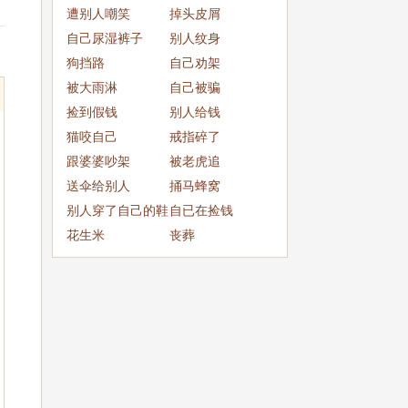
成
遭别人嘲笑
掉头皮屑
自己尿湿裤子
别人纹身
狗挡路
自己劝架
被大雨淋
自己被骗
捡到假钱
别人给钱
猫咬自己
戒指碎了
跟婆婆吵架
被老虎追
送伞给别人
捅马蜂窝
别人穿了自己的鞋
自已在捡钱
子
花生米
丧葬