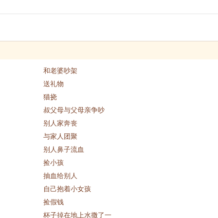
和老婆吵架
送礼物
猫挠
叔父母与父母亲争吵
别人家奔丧
与家人团聚
别人鼻子流血
捡小孩
抽血给别人
自己抱着小女孩
捡假钱
杯子掉在地上水撒了一