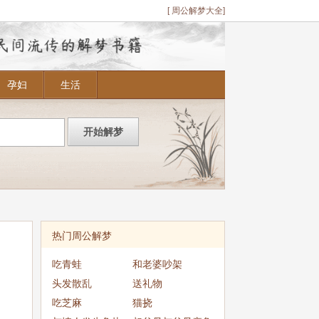
[ 周公解梦大全]
孕妇
生活
热门周公解梦
吃青蛙
和老婆吵架
头发散乱
送礼物
吃芝麻
猫挠