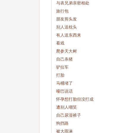
与表兄弟亲密相处
旅行包
朋友剪头发
别人送枕头
有人送东西来
看戏
爬参天大树
自己杀猪
驴拉车
打胎
马桶堵了
哑巴说话
怀孕想打胎但没打成
遭别人嘲笑
自己尿湿裤子
狗挡路
被大雨淋