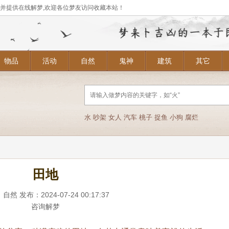
,并提供在线解梦,欢迎各位梦友访问收藏本站！
物品
活动
自然
鬼神
建筑
其它
水
吵架
女人
汽车
桃子
捉鱼
小狗
腐烂
田地
：
自然
发布：2024-07-24 00:17:37
咨询解梦