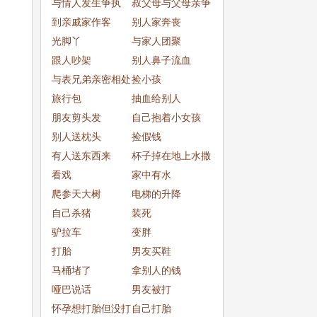
与情人发生争执
叔父母与父母亲争
到亲戚家作客
吵
别人家奔丧
光脚丫
与家人团聚
跟人吵架
别人鼻子流血
与表兄弟亲密相处
捡小孩
旅行包
抽血给别人
朋友剪头发
自己抱着小女孩
别人送枕头
捡假钱
有人送东西来
杯子掉在地上水撒
看戏
了一
家中有水
爬参天大树
电梯的升降
自己杀猪
装死
驴拉车
变胖
打胎
男友买鞋
马桶堵了
拿别人的钱
哑巴说话
男友被打
怀孕想打胎但没打
自己打胎