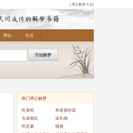
[ 周公解梦大全]
孕妇
生活
热门周公解梦
吃青蛙
和老婆吵架
头发散乱
送礼物
吃芝麻
猫挠