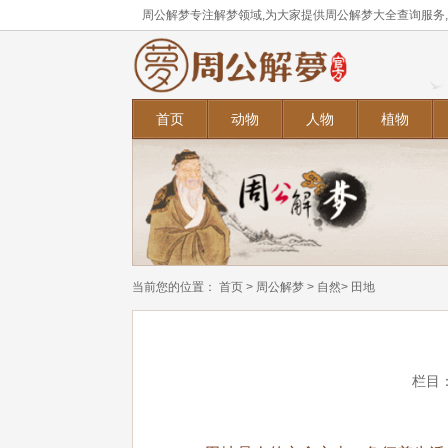
周公解梦专注解梦领域,为大家提供周公解梦大全查询服务
首页
动物
人物
植物
当前您的位置：
首页
>
周公解梦
>
自然
> 田地
栏目