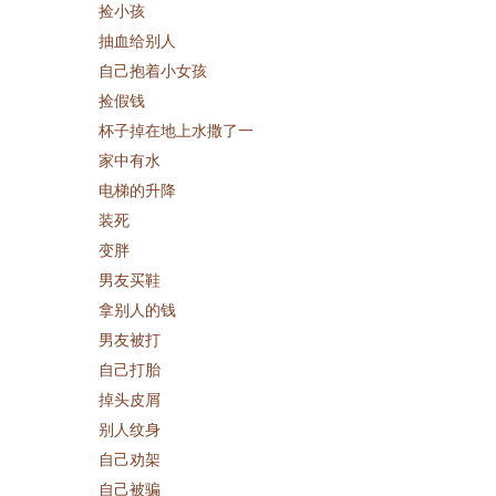
捡小孩
抽血给别人
自己抱着小女孩
捡假钱
杯子掉在地上水撒了一
家中有水
电梯的升降
装死
变胖
男友买鞋
拿别人的钱
男友被打
自己打胎
掉头皮屑
别人纹身
自己劝架
自己被骗