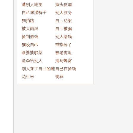
成
遭别人嘲笑
掉头皮屑
自己尿湿裤子
别人纹身
狗挡路
自己劝架
被大雨淋
自己被骗
捡到假钱
别人给钱
猫咬自己
戒指碎了
跟婆婆吵架
被老虎追
送伞给别人
捅马蜂窝
别人穿了自己的鞋
自已在捡钱
子
花生米
丧葬