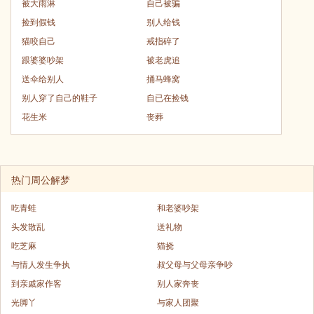
被大雨淋
自己被骗
捡到假钱
别人给钱
猫咬自己
戒指碎了
跟婆婆吵架
被老虎追
送伞给别人
捅马蜂窝
别人穿了自己的鞋子
自已在捡钱
花生米
丧葬
热门周公解梦
吃青蛙
和老婆吵架
头发散乱
送礼物
吃芝麻
猫挠
与情人发生争执
叔父母与父母亲争吵
到亲戚家作客
别人家奔丧
光脚丫
与家人团聚