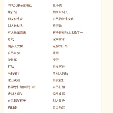
与表兄弟亲密相处
捡小孩
旅行包
抽血给别人
朋友剪头发
自己抱着小女孩
别人送枕头
捡假钱
有人送东西来
杯子掉在地上水撒了一
看戏
家中有水
爬参天大树
电梯的升降
自己杀猪
装死
驴拉车
变胖
打胎
男友买鞋
马桶堵了
拿别人的钱
哑巴说话
男友被打
怀孕想打胎但没打成
自己打胎
遭别人嘲笑
掉头皮屑
自己尿湿裤子
别人纹身
狗挡路
自己劝架