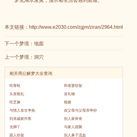
梦见湖水发臭，预示着生活会遇到磨难。
本文链接：
http://www.e2030.com/zgjm/ziran/2964.html
下一个梦境：
地面
上一个梦境：
洞穴
相关周公解梦大全查询
吃青蛙
和老婆吵架
头发散乱
送礼物
吃芝麻
猫挠
与情人发生争执
叔父母与父母亲争吵
到亲戚家作客
别人家奔丧
光脚丫
与家人团聚
跟人吵架
别人鼻子流血