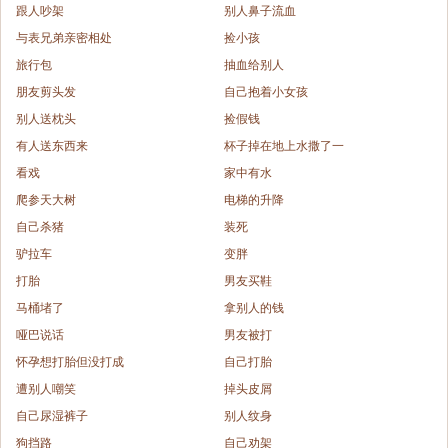
跟人吵架
别人鼻子流血
与表兄弟亲密相处
捡小孩
旅行包
抽血给别人
朋友剪头发
自己抱着小女孩
别人送枕头
捡假钱
有人送东西来
杯子掉在地上水撒了一
看戏
家中有水
爬参天大树
电梯的升降
自己杀猪
装死
驴拉车
变胖
打胎
男友买鞋
马桶堵了
拿别人的钱
哑巴说话
男友被打
怀孕想打胎但没打成
自己打胎
遭别人嘲笑
掉头皮屑
自己尿湿裤子
别人纹身
狗挡路
自己劝架