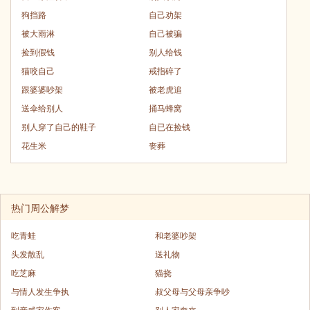
狗挡路
自己劝架
被大雨淋
自己被骗
捡到假钱
别人给钱
猫咬自己
戒指碎了
跟婆婆吵架
被老虎追
送伞给别人
捅马蜂窝
别人穿了自己的鞋子
自已在捡钱
花生米
丧葬
热门周公解梦
吃青蛙
和老婆吵架
头发散乱
送礼物
吃芝麻
猫挠
与情人发生争执
叔父母与父母亲争吵