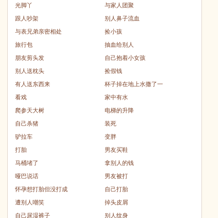
光脚丫
与家人团聚
跟人吵架
别人鼻子流血
与表兄弟亲密相处
捡小孩
旅行包
抽血给别人
朋友剪头发
自己抱着小女孩
别人送枕头
捡假钱
有人送东西来
杯子掉在地上水撒了一
看戏
家中有水
爬参天大树
电梯的升降
自己杀猪
装死
驴拉车
变胖
打胎
男友买鞋
马桶堵了
拿别人的钱
哑巴说话
男友被打
怀孕想打胎但没打成
自己打胎
遭别人嘲笑
掉头皮屑
自己尿湿裤子
别人纹身