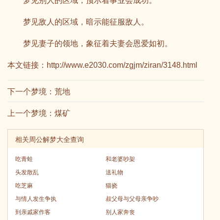
梦见别人的区域，预示着事业会成功。
梦见敌人的区域，暗示能征服敌人。
梦见妻子的领地，象征着夫妻会恩爱如初。
本文链接：
http://www.e2030.com/zgjm/ziran/3148.html
下一个梦境：
荒地
上一个梦境：
煤矿
相关周公解梦大全查询
吃青蛙
和老婆吵架
头发散乱
送礼物
吃芝麻
猫挠
与情人发生争执
叔父母与父母亲争吵
到亲戚家作客
别人家奔丧