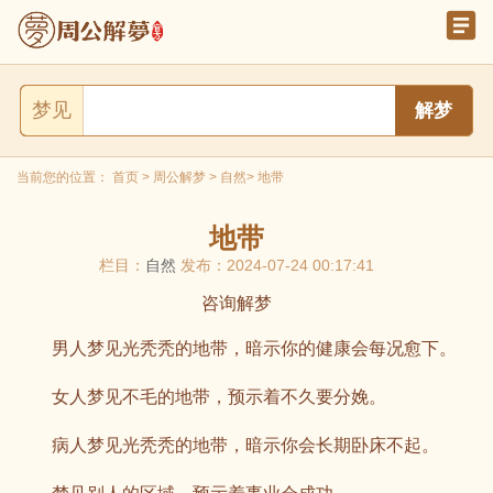
梦见
当前您的位置：
首页
>
周公解梦
>
自然
> 地带
地带
栏目：
自然
发布：2024-07-24 00:17:41
咨询解梦
男人梦见光秃秃的地带，暗示你的健康会每况愈下。
女人梦见不毛的地带，预示着不久要分娩。
病人梦见光秃秃的地带，暗示你会长期卧床不起。