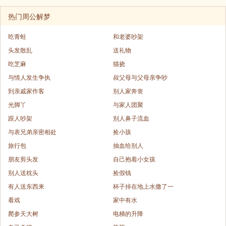
热门周公解梦
吃青蛙
和老婆吵架
头发散乱
送礼物
吃芝麻
猫挠
与情人发生争执
叔父母与父母亲争吵
到亲戚家作客
别人家奔丧
光脚丫
与家人团聚
跟人吵架
别人鼻子流血
与表兄弟亲密相处
捡小孩
旅行包
抽血给别人
朋友剪头发
自己抱着小女孩
别人送枕头
捡假钱
有人送东西来
杯子掉在地上水撒了一
看戏
家中有水
爬参天大树
电梯的升降