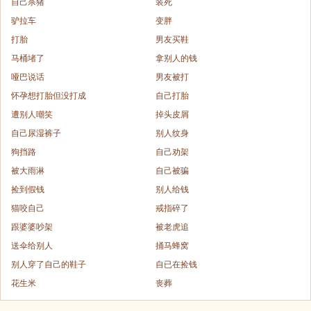
自己杀猪
装死
驴拉车
变胖
打胎
男友买鞋
马桶堵了
拿别人的钱
哑巴说话
男友被打
怀孕想打胎但没打成
自己打胎
遭别人嘲笑
掉头皮屑
自己尿湿裤子
别人纹身
狗挡路
自己劝架
被大雨淋
自己被骗
捡到假钱
别人给钱
猫咬自己
戒指碎了
跟婆婆吵架
被老虎追
送伞给别人
捅马蜂窝
别人穿了自己的鞋子
自已在捡钱
花生米
丧葬