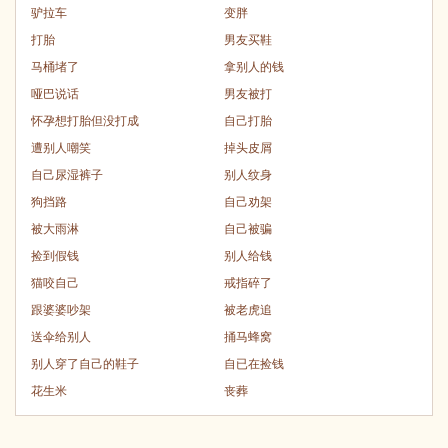
驴拉车
变胖
打胎
男友买鞋
马桶堵了
拿别人的钱
哑巴说话
男友被打
怀孕想打胎但没打成
自己打胎
遭别人嘲笑
掉头皮屑
自己尿湿裤子
别人纹身
狗挡路
自己劝架
被大雨淋
自己被骗
捡到假钱
别人给钱
猫咬自己
戒指碎了
跟婆婆吵架
被老虎追
送伞给别人
捅马蜂窝
别人穿了自己的鞋子
自已在捡钱
花生米
丧葬