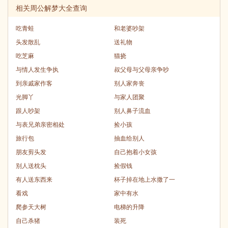
相关周公解梦大全查询
吃青蛙
和老婆吵架
头发散乱
送礼物
吃芝麻
猫挠
与情人发生争执
叔父母与父母亲争吵
到亲戚家作客
别人家奔丧
光脚丫
与家人团聚
跟人吵架
别人鼻子流血
与表兄弟亲密相处
捡小孩
旅行包
抽血给别人
朋友剪头发
自己抱着小女孩
别人送枕头
捡假钱
有人送东西来
杯子掉在地上水撒了一
看戏
家中有水
爬参天大树
电梯的升降
自己杀猪
装死