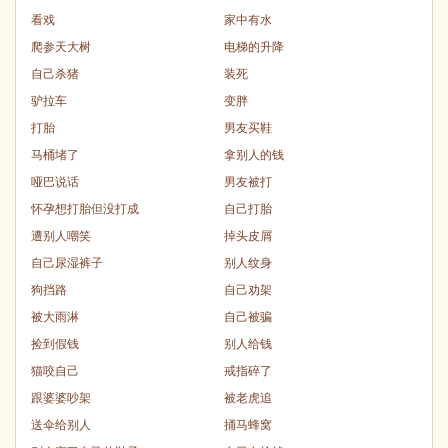
看戏
家中有水
爬参天大树
电梯的升降
自己杀猪
装死
驴拉车
变胖
打胎
男友买鞋
马桶堵了
拿别人的钱
哑巴说话
男友被打
怀孕想打胎但没打成
自己打胎
遭别人嘲笑
掉头皮屑
自己尿湿裤子
别人纹身
狗挡路
自己劝架
被大雨淋
自己被骗
捡到假钱
别人给钱
猫咬自己
戒指碎了
跟婆婆吵架
被老虎追
送伞给别人
捅马蜂窝