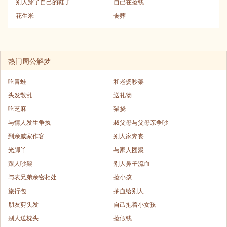
别人穿了自己的鞋子
自已在捡钱
花生米
丧葬
热门周公解梦
吃青蛙
和老婆吵架
头发散乱
送礼物
吃芝麻
猫挠
与情人发生争执
叔父母与父母亲争吵
到亲戚家作客
别人家奔丧
光脚丫
与家人团聚
跟人吵架
别人鼻子流血
与表兄弟亲密相处
捡小孩
旅行包
抽血给别人
朋友剪头发
自己抱着小女孩
别人送枕头
捡假钱