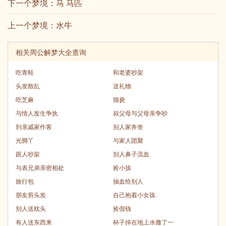
下一个梦境：
马 马匹
上一个梦境：
水牛
相关周公解梦大全查询
吃青蛙
和老婆吵架
头发散乱
送礼物
吃芝麻
猫挠
与情人发生争执
叔父母与父母亲争吵
到亲戚家作客
别人家奔丧
光脚丫
与家人团聚
跟人吵架
别人鼻子流血
与表兄弟亲密相处
捡小孩
旅行包
抽血给别人
朋友剪头发
自己抱着小女孩
别人送枕头
捡假钱
有人送东西来
杯子掉在地上水撒了一