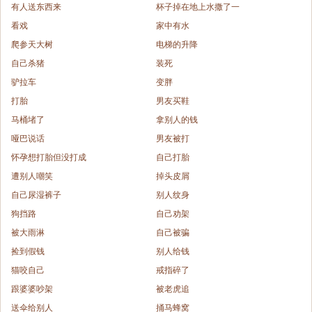
有人送东西来
杯子掉在地上水撒了一
看戏
家中有水
爬参天大树
电梯的升降
自己杀猪
装死
驴拉车
变胖
打胎
男友买鞋
马桶堵了
拿别人的钱
哑巴说话
男友被打
怀孕想打胎但没打成
自己打胎
遭别人嘲笑
掉头皮屑
自己尿湿裤子
别人纹身
狗挡路
自己劝架
被大雨淋
自己被骗
捡到假钱
别人给钱
猫咬自己
戒指碎了
跟婆婆吵架
被老虎追
送伞给别人
捅马蜂窝